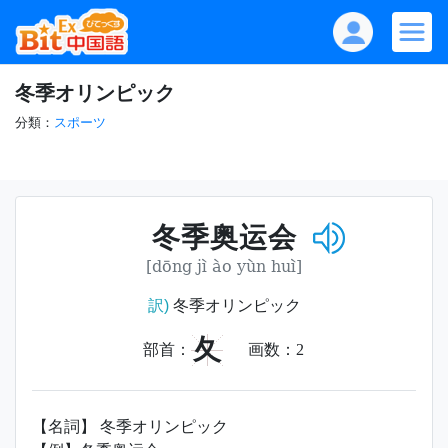
冬季オリンピック
分類：
スポーツ
冬季奥运会
[dōng jì ào yùn huì]
訳)
冬季オリンピック
夂
部首：
画数：
2
【名詞】 冬季オリンピック