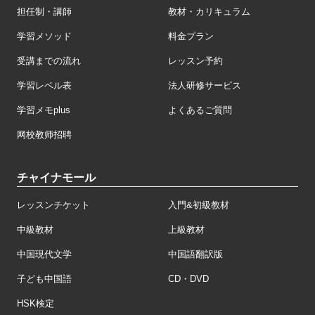
担任制・講師
教材・カリキュラム
学習メソッド
料金プラン
受講までの流れ
レッスン予約
学習レベル表
法人研修サービス
学習メモplus
よくあるご質問
网校教师招聘
チャイナモール
レッスンチケット
入門&初級教材
中級教材
上級教材
中国現代文学
中国語翻訳版
子ども中国語
CD・DVD
HSK検定