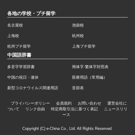
各地の学校・プチ留学
名古屋校
池袋校
上海校
杭州校
杭州プチ留学
上海プチ留学
中国語辞書
多音字学習辞書
簡体字·繁体字対照表
中国の祝日・連休
医療用語（常用編）
新型コロナウイルス関連用語
音節表
プライバシーポリシー
会員規約
お問い合わせ
運営会社に
ついて
リンク自由
特定商取引法に基づく表記
ニュースリリ
ース
Copyright (C) e-China Co., Ltd. All Rights Reserved.