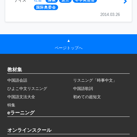
ナイス
挪威
波兰
冬季奥运会
国际奥委会
2014.03.26
▲
ページトップへ
教材集
中国語会話
リスニング「時事中文」
ひよこ中文リスニング
中国語歌詞
中国語文法大全
初めての超短文
特集
eラーニング
オンラインスクール