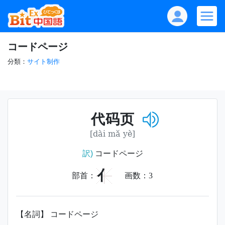
コードページ
分類：
サイト制作
代码页
[dài mǎ yè]
訳)
コードページ
亻
部首：
画数：
3
【名詞】 コードページ