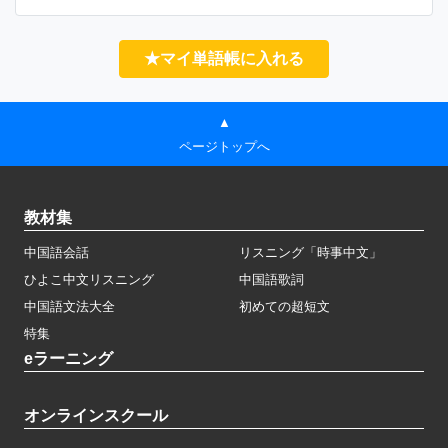
★マイ単語帳に入れる
▲
ページトップへ
教材集
中国語会話
リスニング「時事中文」
ひよこ中文リスニング
中国語歌詞
中国語文法大全
初めての超短文
特集
eラーニング
オンラインスクール