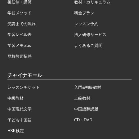
担任制・講師
教材・カリキュラム
学習メソッド
料金プラン
受講までの流れ
レッスン予約
学習レベル表
法人研修サービス
学習メモplus
よくあるご質問
网校教师招聘
チャイナモール
レッスンチケット
入門&初級教材
中級教材
上級教材
中国現代文学
中国語翻訳版
子ども中国語
CD・DVD
HSK検定