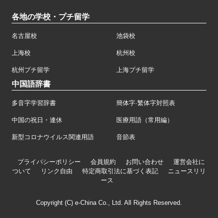
各地の学校・プチ留学
名古屋校
池袋校
上海校
杭州校
杭州プチ留学
上海プチ留学
中国語辞書
多音字学習辞書
簡体字·繁体字対照表
中国の祝日・連休
医療用語（常用編）
新型コロナウイルス関連用語
音節表
プライバシーポリシー
会員規約
お問い合わせ
運営会社に
ついて
リンク自由
特定商取引法に基づく表記
ニュースリリ
ース
Copyright (C) e-China Co., Ltd. All Rights Reserved.