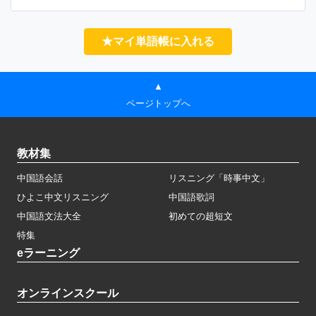
★マイ単語帳に入れる
▲
ページトップへ
教材集
中国語会話
リスニング「時事中文」
ひよこ中文リスニング
中国語歌詞
中国語文法大全
初めての超短文
特集
eラーニング
オンラインスクール