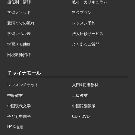
担任制・講師
教材・カリキュラム
学習メソッド
料金プラン
受講までの流れ
レッスン予約
学習レベル表
法人研修サービス
学習メモplus
よくあるご質問
网校教师招聘
チャイナモール
レッスンチケット
入門&初級教材
中級教材
上級教材
中国現代文学
中国語翻訳版
子ども中国語
CD・DVD
HSK検定