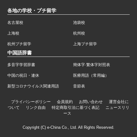
各地の学校・プチ留学
名古屋校
池袋校
上海校
杭州校
杭州プチ留学
上海プチ留学
中国語辞書
多音字学習辞書
簡体字·繁体字対照表
中国の祝日・連休
医療用語（常用編）
新型コロナウイルス関連用語
音節表
プライバシーポリシー
会員規約
お問い合わせ
運営会社に
ついて
リンク自由
特定商取引法に基づく表記
ニュースリリ
ース
Copyright (C) e-China Co., Ltd. All Rights Reserved.