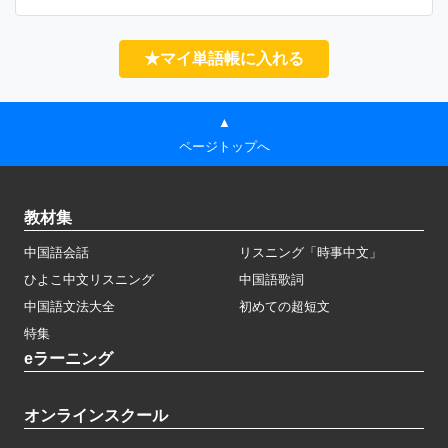
★マイ単語帳に入れる
▲
ページトップへ
教材集
中国語会話
リスニング「時事中文」
ひよこ中文リスニング
中国語歌詞
中国語文法大全
初めての超短文
特集
eラーニング
オンラインスクール