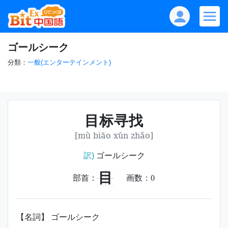
ゴールシーク
分類：
一般(エンターテインメント)
目标寻找
[mù biāo xún zhǎo]
訳)
ゴールシーク
目
部首：
画数：
0
【名詞】 ゴールシーク