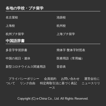
各地の学校・プチ留学
名古屋校
池袋校
上海校
杭州校
杭州プチ留学
上海プチ留学
中国語辞書
多音字学習辞書
簡体字·繁体字対照表
中国の祝日・連休
医療用語（常用編）
新型コロナウイルス関連用語
音節表
プライバシーポリシー
会員規約
お問い合わせ
運営会社に
ついて
リンク自由
特定商取引法に基づく表記
ニュースリリ
ース
Copyright (C) e-China Co., Ltd. All Rights Reserved.