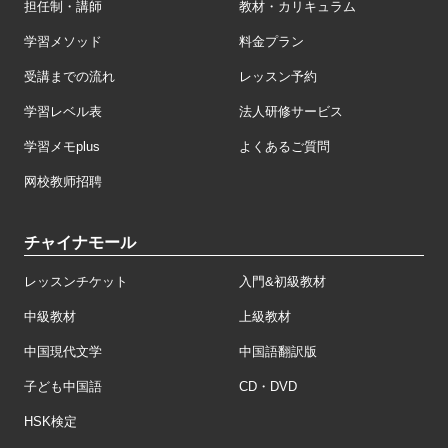
担任制・講師
教材・カリキュラム
学習メソッド
料金プラン
受講までの流れ
レッスン予約
学習レベル表
法人研修サービス
学習メモplus
よくあるご質問
网校教师招聘
チャイナモール
レッスンチケット
入門&初級教材
中級教材
上級教材
中国現代文学
中国語翻訳版
子ども中国語
CD・DVD
HSK検定