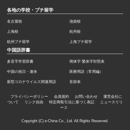
各地の学校・プチ留学
名古屋校
池袋校
上海校
杭州校
杭州プチ留学
上海プチ留学
中国語辞書
多音字学習辞書
簡体字·繁体字対照表
中国の祝日・連休
医療用語（常用編）
新型コロナウイルス関連用語
音節表
プライバシーポリシー
会員規約
お問い合わせ
運営会社に
ついて
リンク自由
特定商取引法に基づく表記
ニュースリリ
ース
Copyright (C) e-China Co., Ltd. All Rights Reserved.