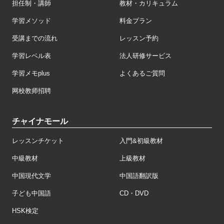
担任制・講師
教材・カリキュラム
学習メソッド
料金プラン
受講までの流れ
レッスン予約
学習レベル表
法人研修サービス
学習メモplus
よくあるご質問
网校教师招聘
チャイナモール
レッスンチケット
入門&初級教材
中級教材
上級教材
中国現代文学
中国語翻訳版
子ども中国語
CD・DVD
HSK検定