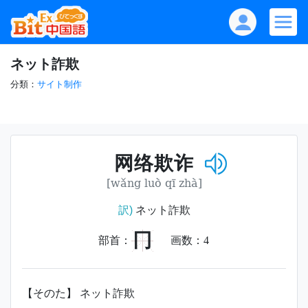
ネット詐欺
分類：
サイト制作
网络欺诈
[wǎng luò qī zhà]
訳)
ネット詐欺
冂
部首：
画数：
4
【そのた】 ネット詐欺