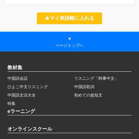
★マイ単語帳に入れる
▲
ページトップへ
教材集
中国語会話
リスニング「時事中文」
ひよこ中文リスニング
中国語歌詞
中国語文法大全
初めての超短文
特集
eラーニング
オンラインスクール