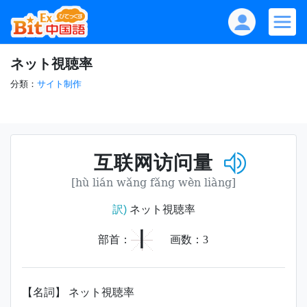
ネット視聴率
分類：
サイト制作
互联网访问量
[hù lián wǎng fǎng wèn liàng]
訳)
ネット視聴率
丨
部首：
画数：
3
【名詞】 ネット視聴率