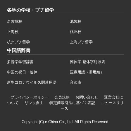
各地の学校・プチ留学
名古屋校
池袋校
上海校
杭州校
杭州プチ留学
上海プチ留学
中国語辞書
多音字学習辞書
簡体字·繁体字対照表
中国の祝日・連休
医療用語（常用編）
新型コロナウイルス関連用語
音節表
プライバシーポリシー
会員規約
お問い合わせ
運営会社に
ついて
リンク自由
特定商取引法に基づく表記
ニュースリリ
ース
Copyright (C) e-China Co., Ltd. All Rights Reserved.