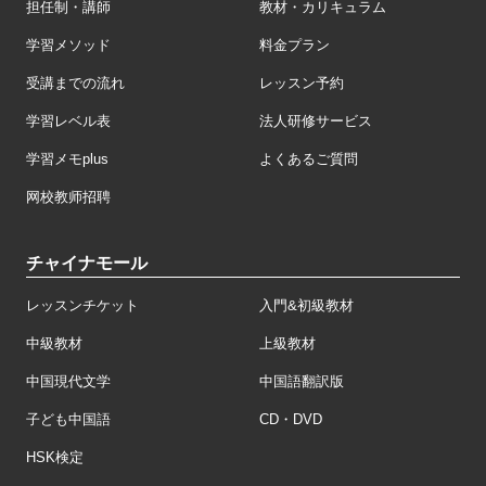
担任制・講師
教材・カリキュラム
学習メソッド
料金プラン
受講までの流れ
レッスン予約
学習レベル表
法人研修サービス
学習メモplus
よくあるご質問
网校教师招聘
チャイナモール
レッスンチケット
入門&初級教材
中級教材
上級教材
中国現代文学
中国語翻訳版
子ども中国語
CD・DVD
HSK検定