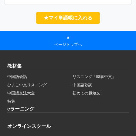
★マイ単語帳に入れる
▲
ページトップへ
教材集
中国語会話
リスニング「時事中文」
ひよこ中文リスニング
中国語歌詞
中国語文法大全
初めての超短文
特集
eラーニング
オンラインスクール