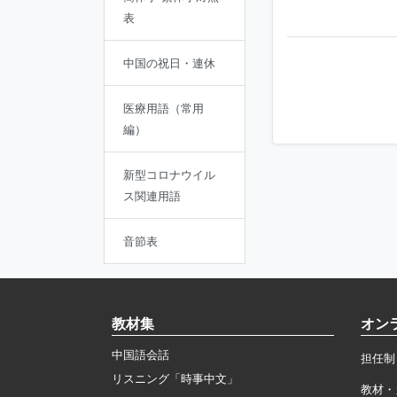
表
中国の祝日・連休
医療用語（常用
編）
新型コロナウイル
ス関連用語
音節表
教材集
オン
中国語会話
担任制
リスニング「時事中文」
教材・