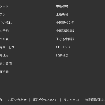
ソッド
中級教材
ラン
上級教材
での流れ
中国現代文学
ン予約
中国語翻訳版
ベル表
子ども中国語
修サービス
CD・DVD
plus
HSK検定
るご質問
师招聘
約
|
お問い合わせ
|
運営会社について
|
リンク自由
|
特定商取引法