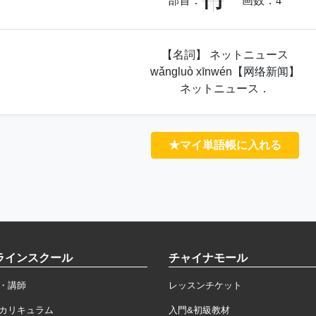
冂
部首：
画数：
4
【名詞】 ネットニュース
wǎngluò xīnwén【网络新闻】
ネットニュース．
★マイ単語帳に入れる
ラインスクール
チャイナモール
・講師
レッスンチケット
カリキュラム
入門&初級教材