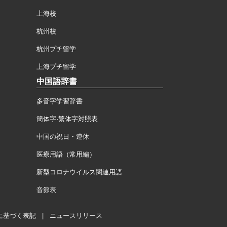
上海校
杭州校
杭州プチ留学
上海プチ留学
中国語辞書
多音字学習辞書
簡体字·繁体字対照表
中国の祝日・連休
医療用語（常用編）
新型コロナウイルス関連用語
音節表
に基づく表記
|
ニュースリリース