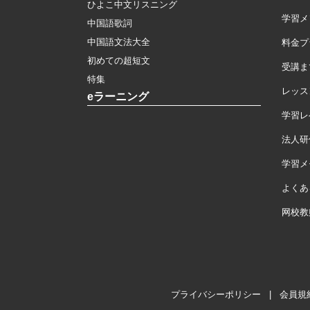
ひよこ中文リスニング
学習メ
中国語歌詞
中国語文法大全
料金プ
初めての超短文
受講ま
特集
レッス
eラーニング
学習レ
法人研
学習メモ
よくあ
网校教
プライバシーポリシー
|
会員規