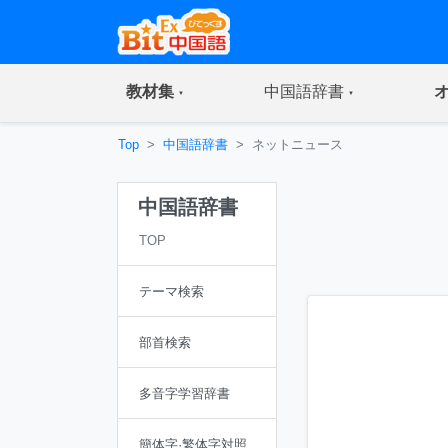
(current)
(current)
教材集
中国語辞書
Top
中国語辞書
ネットニュース
中国語辞書
TOP
テーマ検索
部首検索
多音字学習辞書
簡体字·繁体字対照