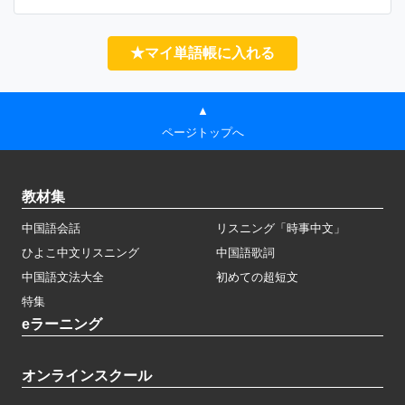
★マイ単語帳に入れる
▲
ページトップへ
教材集
中国語会話
リスニング「時事中文」
ひよこ中文リスニング
中国語歌詞
中国語文法大全
初めての超短文
特集
eラーニング
オンラインスクール