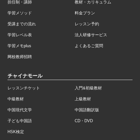
担任制・講師
教材・カリキュラム
学習メソッド
料金プラン
受講までの流れ
レッスン予約
学習レベル表
法人研修サービス
学習メモplus
よくあるご質問
网校教师招聘
チャイナモール
レッスンチケット
入門&初級教材
中級教材
上級教材
中国現代文学
中国語翻訳版
子ども中国語
CD・DVD
HSK検定