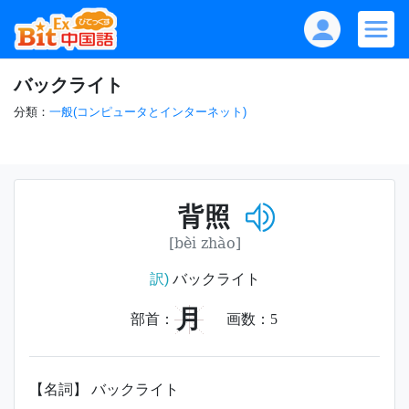
バックライト
分類：
一般(コンピュータとインターネット)
背照
[bèi zhào]
訳)
バックライト
月
部首：
画数：
5
【名詞】 バックライト