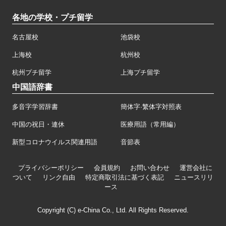
各地の学校・プチ留学
名古屋校
池袋校
上海校
杭州校
杭州プチ留学
上海プチ留学
中国語辞書
多音字学習辞書
簡体字·繁体字対照表
中国の祝日・連休
医療用語（常用編）
新型コロナウイルス関連用語
音節表
プライバシーポリシー
会員規約
お問い合わせ
運営会社に
ついて
リンク自由
特定商取引法に基づく表記
ニュースリリ
ース
Copyright (C) e-China Co., Ltd. All Rights Reserved.