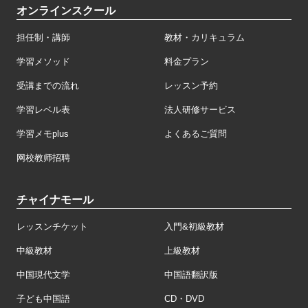
オンラインスクール
担任制・講師
教材・カリキュラム
学習メソッド
料金プラン
受講までの流れ
レッスン予約
学習レベル表
法人研修サービス
学習メモplus
よくあるご質問
网校教师招聘
チャイナモール
レッスンチケット
入門&初級教材
中級教材
上級教材
中国現代文学
中国語翻訳版
子ども中国語
CD・DVD