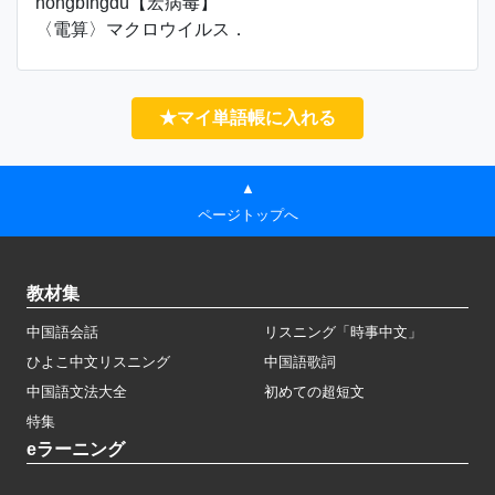
hóngbìngdú【宏病毒】
〈電算〉マクロウイルス．
★マイ単語帳に入れる
▲
ページトップへ
教材集
中国語会話
リスニング「時事中文」
ひよこ中文リスニング
中国語歌詞
中国語文法大全
初めての超短文
特集
eラーニング