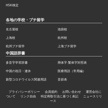
HSK検定
各地の学校・プチ留学
名古屋校
池袋校
上海校
杭州校
杭州プチ留学
上海プチ留学
中国語辞書
多音字学習辞書
簡体字·繁体字対照表
中国の祝日・連休
医療用語（常用編）
新型コロナウイルス関連用語
音節表
プライバシーポリシー
会員規約
お問い合わせ
運営会社に
ついて
リンク自由
特定商取引法に基づく表記
ニュースリリ
ース