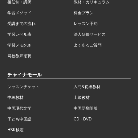
担任制・講師
教材・カリキュラム
学習メソッド
料金プラン
受講までの流れ
レッスン予約
学習レベル表
法人研修サービス
学習メモplus
よくあるご質問
网校教师招聘
チャイナモール
レッスンチケット
入門&初級教材
中級教材
上級教材
中国現代文学
中国語翻訳版
子ども中国語
CD・DVD
HSK検定