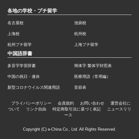
各地の学校・プチ留学
名古屋校
池袋校
上海校
杭州校
杭州プチ留学
上海プチ留学
中国語辞書
多音字学習辞書
簡体字·繁体字対照表
中国の祝日・連休
医療用語（常用編）
新型コロナウイルス関連用語
音節表
プライバシーポリシー
会員規約
お問い合わせ
運営会社に
ついて
リンク自由
特定商取引法に基づく表記
ニュースリリ
ース
Copyright (C) e-China Co., Ltd. All Rights Reserved.