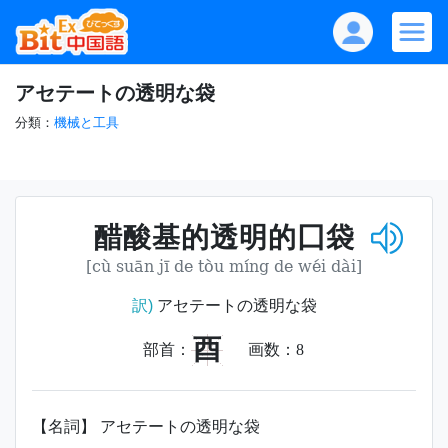
アセテートの透明な袋
分類：
機械と工具
醋酸基的透明的囗袋
[cù suān jī de tòu míng de wéi dài]
訳)
アセテートの透明な袋
酉
部首：
画数：
8
【名詞】 アセテートの透明な袋