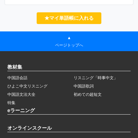
★マイ単語帳に入れる
▲
ページトップへ
教材集
中国語会話
リスニング「時事中文」
ひよこ中文リスニング
中国語歌詞
中国語文法大全
初めての超短文
特集
eラーニング
オンラインスクール