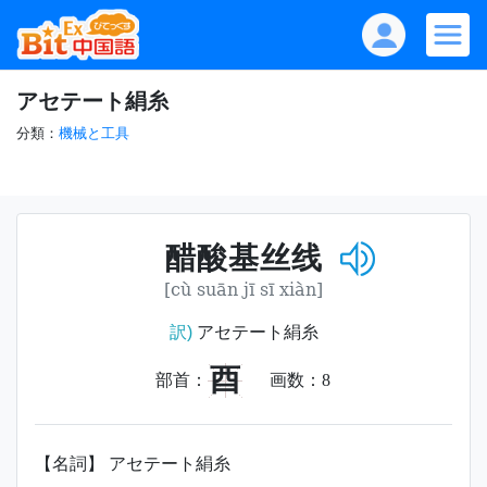
アセテート絹糸
分類：
機械と工具
醋酸基丝线
[cù suān jī sī xiàn]
訳)
アセテート絹糸
酉
部首：
画数：
8
【名詞】 アセテート絹糸