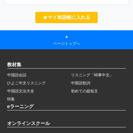
★マイ単語帳に入れる
▲
ページトップへ
教材集
中国語会話
リスニング「時事中文」
ひよこ中文リスニング
中国語歌詞
中国語文法大全
初めての超短文
特集
eラーニング
オンラインスクール