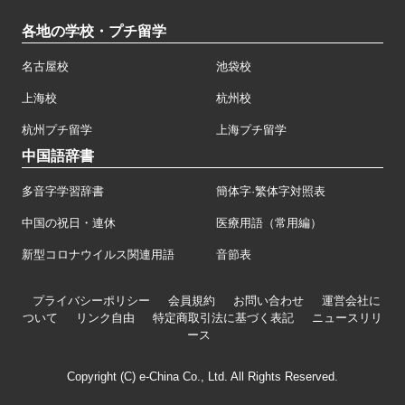
各地の学校・プチ留学
名古屋校
池袋校
上海校
杭州校
杭州プチ留学
上海プチ留学
中国語辞書
多音字学習辞書
簡体字·繁体字対照表
中国の祝日・連休
医療用語（常用編）
新型コロナウイルス関連用語
音節表
プライバシーポリシー
会員規約
お問い合わせ
運営会社に
ついて
リンク自由
特定商取引法に基づく表記
ニュースリリ
ース
Copyright (C) e-China Co., Ltd. All Rights Reserved.