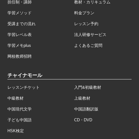
担任制・講師
教材・カリキュラム
学習メソッド
料金プラン
受講までの流れ
レッスン予約
学習レベル表
法人研修サービス
学習メモplus
よくあるご質問
网校教师招聘
チャイナモール
レッスンチケット
入門&初級教材
中級教材
上級教材
中国現代文学
中国語翻訳版
子ども中国語
CD・DVD
HSK検定