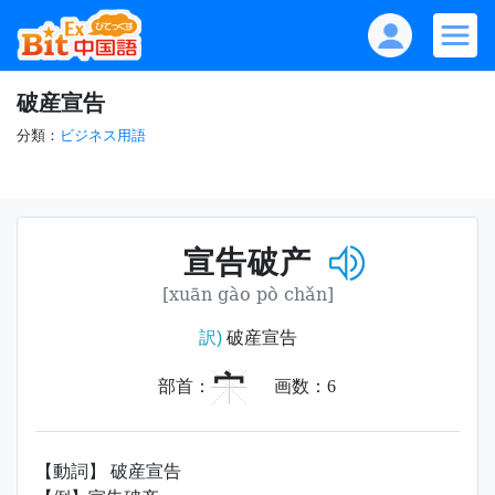
破産宣告
分類：
ビジネス用語
宣告破产
[xuān gào pò chǎn]
訳)
破産宣告
宀
部首：
画数：
6
【動詞】 破産宣告