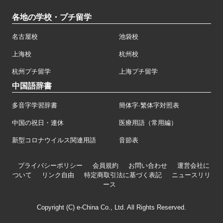
各地の学校・プチ留学
名古屋校
池袋校
上海校
杭州校
杭州プチ留学
上海プチ留学
中国語辞書
多音字学習辞書
簡体字·繁体字対照表
中国の祝日・連休
医療用語（常用編）
新型コロナウイルス関連用語
音節表
プライバシーポリシー
会員規約
お問い合わせ
運営会社に
ついて
リンク自由
特定商取引法に基づく表記
ニュースリリ
ース
Copyright (C) e-China Co., Ltd. All Rights Reserved.