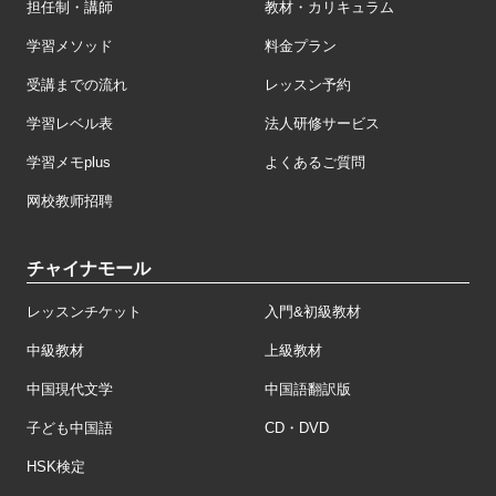
担任制・講師
教材・カリキュラム
学習メソッド
料金プラン
受講までの流れ
レッスン予約
学習レベル表
法人研修サービス
学習メモplus
よくあるご質問
网校教师招聘
チャイナモール
レッスンチケット
入門&初級教材
中級教材
上級教材
中国現代文学
中国語翻訳版
子ども中国語
CD・DVD
HSK検定