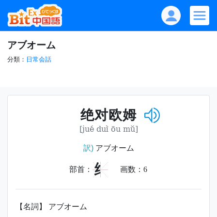
アブオーム
分類：
日常会話
绝对欧姆
[jué duì ōu mǔ]
訳)
アブオーム
纟
部首：
画数：
6
【名詞】 アブオーム