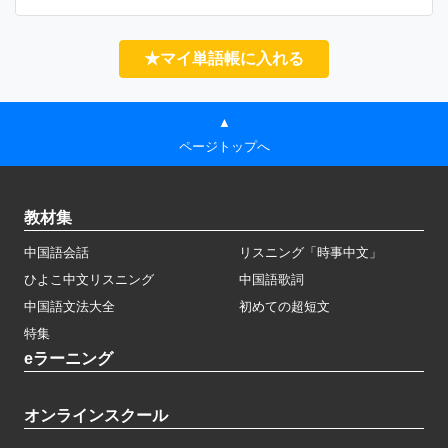
★マイ単語帳に入れる
▲
ページトップへ
教材集
中国語会話
リスニング「時事中文」
ひよこ中文リスニング
中国語歌詞
中国語文法大全
初めての超短文
特集
eラーニング
オンラインスクール