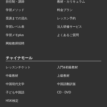
担任制・講師
教材・カリキュラム
学習メソッド
料金プラン
受講までの流れ
レッスン予約
学習レベル表
法人研修サービス
学習メモplus
よくあるご質問
网校教师招聘
チャイナモール
レッスンチケット
入門&初級教材
中級教材
上級教材
中国現代文学
中国語翻訳版
子ども中国語
CD・DVD
HSK検定