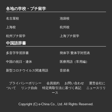
各地の学校・プチ留学
名古屋校
池袋校
上海校
杭州校
杭州プチ留学
上海プチ留学
中国語辞書
多音字学習辞書
簡体字·繁体字対照表
中国の祝日・連休
医療用語（常用編）
新型コロナウイルス関連用語
音節表
プライバシーポリシー
会員規約
お問い合わせ
運営会社に
ついて
リンク自由
特定商取引法に基づく表記
ニュースリリ
ース
Copyright (C) e-China Co., Ltd. All Rights Reserved.