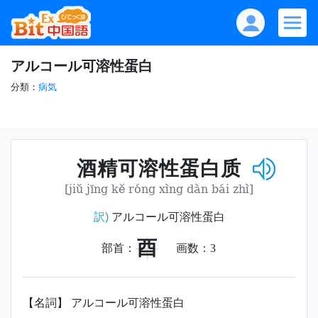
アルコール可溶性蛋白
分類：
病気
酒精可溶性蛋白质
[jiǔ jīng kě róng xìng dàn bái zhì]
訳)
アルコール可溶性蛋白
酉
部首：
画数：
3
【名詞】 アルコール可溶性蛋白