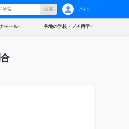
検索
ログイン
(current)
(current)
ナモール
各地の学校・プチ留学
割合