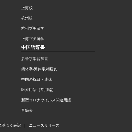
上海校
杭州校
杭州プチ留学
上海プチ留学
中国語辞書
多音字学習辞書
簡体字·繁体字対照表
中国の祝日・連休
医療用語（常用編）
新型コロナウイルス関連用語
音節表
に基づく表記
|
ニュースリリース