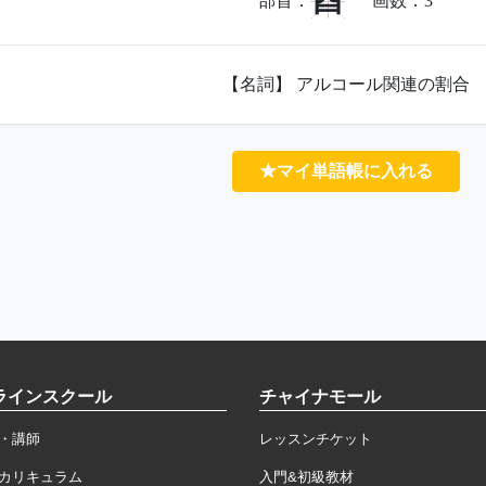
酉
部首：
画数：
3
【名詞】 アルコール関連の割合
★マイ単語帳に入れる
ラインスクール
チャイナモール
・講師
レッスンチケット
カリキュラム
入門&初級教材