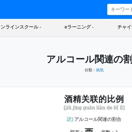
(current)
(current)
オンラインスクール
eラーニング
チャイ
アルコール関連の
分類：
病気
酒精关联的比例
[jiǔ jīng guān lián de bǐ lì]
訳)
アルコール関連の割合