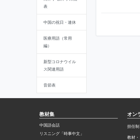
表
中国の祝日・連休
医療用語（常用
編）
新型コロナウイル
ス関連用語
音節表
教材集
オン
中国語会話
担任制
リスニング「時事中文」
教材・