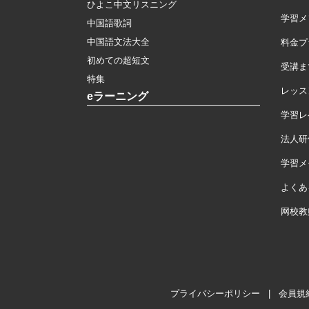
ひよこ中文リスニング
学習メ
中国語歌詞
中国語文法大全
料金プ
初めての超短文
受講ま
特集
レッス
eラーニング
学習レ
法人研
学習メモ
よくあ
网校教
プライバシーポリシー
|
会員規