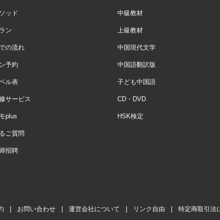
ソッド
中級教材
ラン
上級教材
での流れ
中国現代文学
ン予約
中国語翻訳版
ベル表
子ども中国語
修サービス
CD・DVD
plus
HSK検定
るご質問
师招聘
約
|
お問い合わせ
|
運営会社について
|
リンク自由
|
特定商取引法