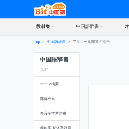
(current)
(current)
教材集
中国語辞書
Top
中国語辞書
アルコール関連の割合
中国語辞書
TOP
テーマ検索
部首検索
多音字学習辞書
簡体字·繁体字対照