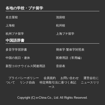
各地の学校・プチ留学
名古屋校
池袋校
上海校
杭州校
杭州プチ留学
上海プチ留学
中国語辞書
多音字学習辞書
簡体字·繁体字対照表
中国の祝日・連休
医療用語（常用編）
新型コロナウイルス関連用語
音節表
プライバシーポリシー
会員規約
お問い合わせ
運営会社に
ついて
リンク自由
特定商取引法に基づく表記
ニュースリリ
ース
Copyright (C) e-China Co., Ltd. All Rights Reserved.