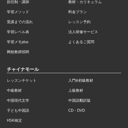
担任制・講師
教材・カリキュラム
学習メソッド
料金プラン
受講までの流れ
レッスン予約
学習レベル表
法人研修サービス
学習メモplus
よくあるご質問
网校教师招聘
チャイナモール
レッスンチケット
入門&初級教材
中級教材
上級教材
中国現代文学
中国語翻訳版
子ども中国語
CD・DVD
HSK検定