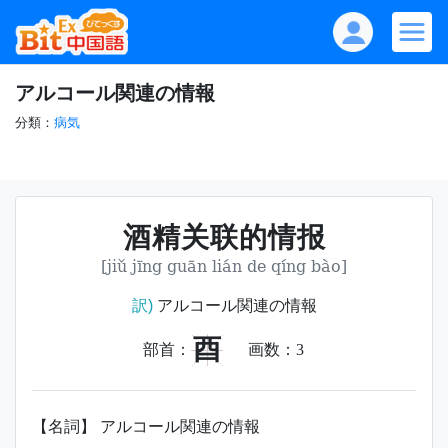
アルコール関連の情報
分類：
病気
酒精关联的情报
[jiǔ jīng guān lián de qíng bào]
訳)
アルコール関連の情報
酉
部首：
画数：
3
【名詞】 アルコール関連の情報