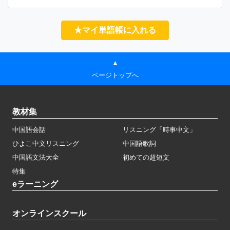
★マイ単語帳に入れる
▲
ページトップへ
教材集
中国語会話
リスニング「時事中文」
ひよこ中文リスニング
中国語歌詞
中国語文法大全
初めての超短文
特集
eラーニング
オンラインスクール