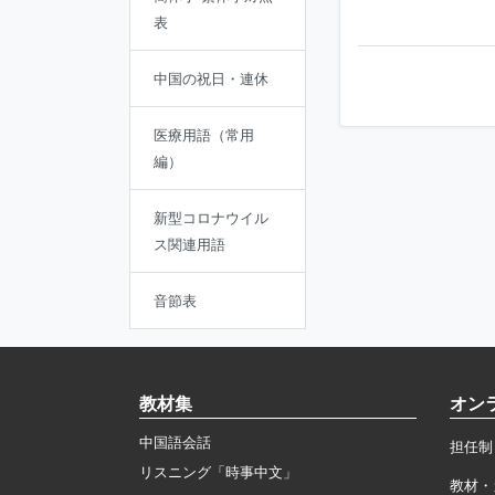
表
中国の祝日・連休
医療用語（常用
編）
新型コロナウイル
ス関連用語
音節表
教材集
オン
中国語会話
担任制
リスニング「時事中文」
教材・