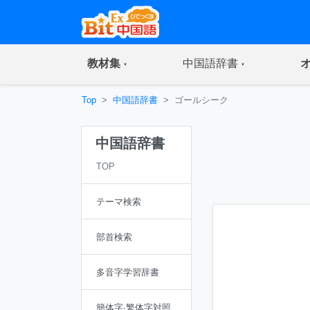
(current)
(current)
教材集
中国語辞書
Top
中国語辞書
ゴールシーク
中国語辞書
TOP
テーマ検索
部首検索
多音字学習辞書
簡体字·繁体字対照