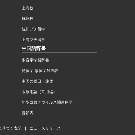
上海校
杭州校
杭州プチ留学
上海プチ留学
中国語辞書
多音字学習辞書
簡体字·繁体字対照表
中国の祝日・連休
医療用語（常用編）
新型コロナウイルス関連用語
音節表
に基づく表記
|
ニュースリリース