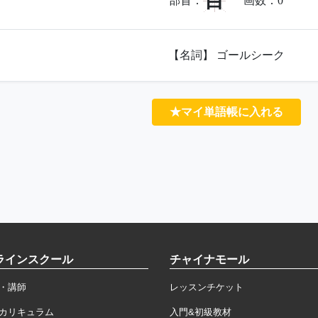
目
部首：
画数：
0
【名詞】 ゴールシーク
★マイ単語帳に入れる
ラインスクール
チャイナモール
・講師
レッスンチケット
カリキュラム
入門&初級教材