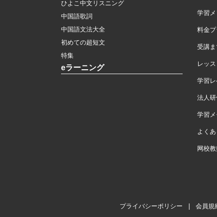
ひよこ中文リスニング
学習メ
中国語歌詞
中国語文法大全
料金プ
初めての超短文
受講ま
特集
レッス
eラーニング
学習レ
法人研
学習メモ
よくあ
网校教
プライバシーポリシー
|
会員規