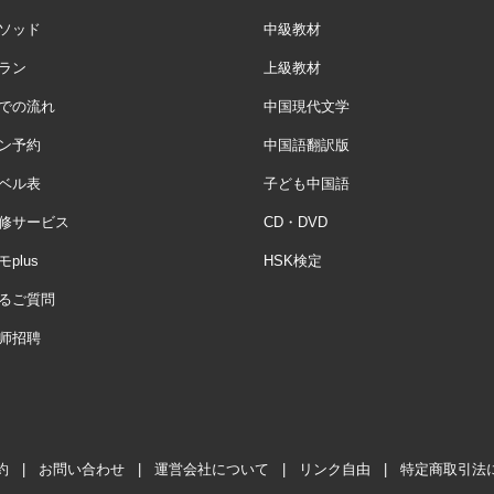
ソッド
中級教材
ラン
上級教材
での流れ
中国現代文学
ン予約
中国語翻訳版
ベル表
子ども中国語
修サービス
CD・DVD
plus
HSK検定
るご質問
师招聘
約
|
お問い合わせ
|
運営会社について
|
リンク自由
|
特定商取引法