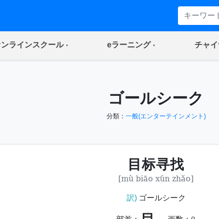
(current)
(current)
オンラインスクール
eラーニング
チャイ
ゴールシーク
分類：
一般(エンターテインメント)
目标寻找
[mù biāo xún zhǎo]
訳)
ゴールシーク