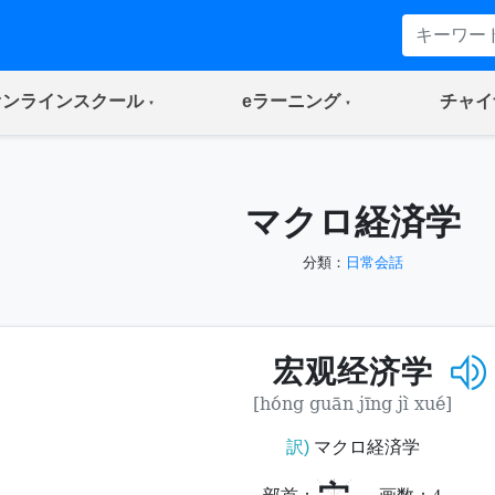
(current)
(current)
オンラインスクール
eラーニング
チャイ
マクロ経済学
分類：
日常会話
宏观经济学
[hóng guān jīng jì xué]
訳)
マクロ経済学