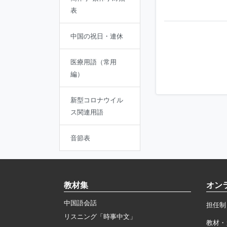
表
中国の祝日・連休
医療用語（常用
編）
新型コロナウイル
ス関連用語
音節表
教材集
オン
中国語会話
担任制
リスニング「時事中文」
教材・