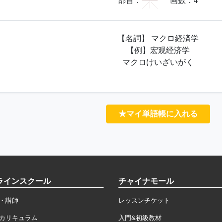
宀
部首：
画数：
4
【名詞】 マクロ経済学
【例】宏观经济学
マクロけいざいがく
★マイ単語帳に入れる
ラインスクール
チャイナモール
・講師
レッスンチケット
カリキュラム
入門&初級教材