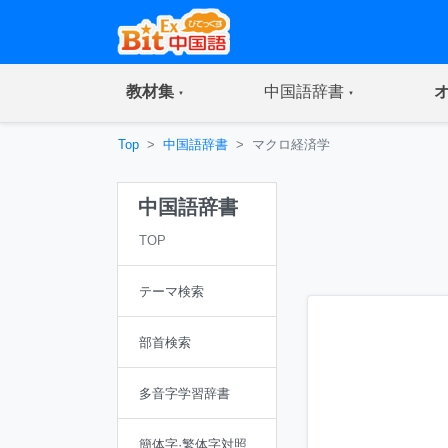
(current)
(current)
教材集
中国語辞書
Top
中国語辞書
マクロ経済学
中国語辞書
TOP
テーマ検索
部首検索
多音字学習辞書
簡体字·繁体字対照