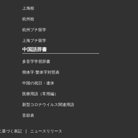
上海校
杭州校
杭州プチ留学
上海プチ留学
中国語辞書
多音字学習辞書
簡体字·繁体字対照表
中国の祝日・連休
医療用語（常用編）
新型コロナウイルス関連用語
音節表
に基づく表記
|
ニュースリリース