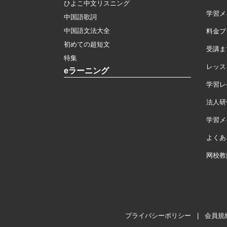
ひよこ中文リスニング
学習メ
中国語歌詞
中国語文法大全
料金プ
初めての超短文
受講ま
特集
レッス
eラーニング
学習レ
法人研
学習メモ
よくあ
网校教
プライバシーポリシー
|
会員規