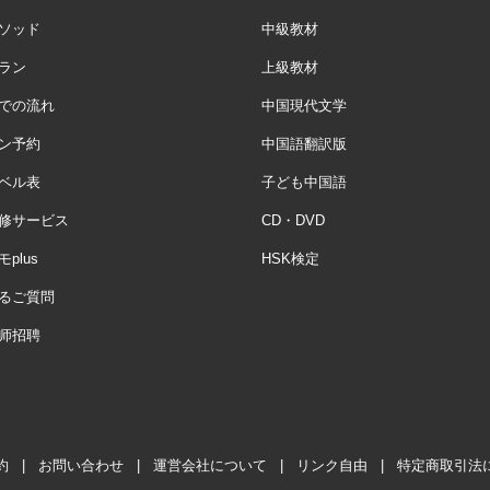
ソッド
中級教材
ラン
上級教材
での流れ
中国現代文学
ン予約
中国語翻訳版
ベル表
子ども中国語
修サービス
CD・DVD
plus
HSK検定
るご質問
师招聘
約
|
お問い合わせ
|
運営会社について
|
リンク自由
|
特定商取引法