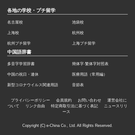
各地の学校・プチ留学
名古屋校
池袋校
上海校
杭州校
杭州プチ留学
上海プチ留学
中国語辞書
多音字学習辞書
簡体字·繁体字対照表
中国の祝日・連休
医療用語（常用編）
新型コロナウイルス関連用語
音節表
プライバシーポリシー
会員規約
お問い合わせ
運営会社に
ついて
リンク自由
特定商取引法に基づく表記
ニュースリリ
ース
Copyright (C) e-China Co., Ltd. All Rights Reserved.