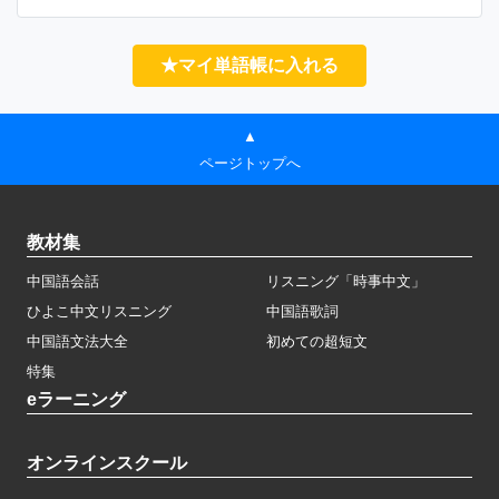
★マイ単語帳に入れる
▲
ページトップへ
教材集
中国語会話
リスニング「時事中文」
ひよこ中文リスニング
中国語歌詞
中国語文法大全
初めての超短文
特集
eラーニング
オンラインスクール