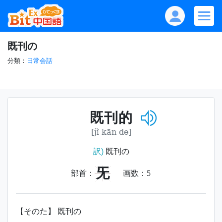
既刊の
分類：
日常会話
既刊的
[jì kān de]
訳)
既刊の
旡
部首：
画数：
5
【そのた】 既刊の