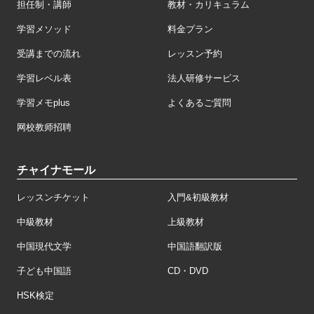
担任制・講師
教材・カリキュラム
学習メソッド
料金プラン
受講までの流れ
レッスン予約
学習レベル表
法人研修サービス
学習メモplus
よくあるご質問
网校教师招聘
チャイナモール
レッスンチケット
入門&初級教材
中級教材
上級教材
中国現代文学
中国語翻訳版
子ども中国語
CD・DVD
HSK検定