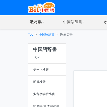
(current)
(current)
教材集
中国語辞書
Top
中国語辞書
医療広告
中国語辞書
TOP
テーマ検索
部首検索
多音字学習辞書
簡体字·繁体字対照