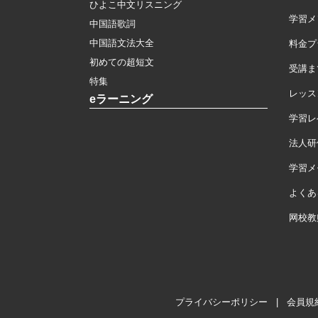
ひよこ中文リスニング
学習メ
中国語歌詞
中国語文法大全
料金プ
初めての超短文
受講ま
特集
レッス
eラーニング
学習レ
法人研
学習メモ
よくあ
网校教
プライバシーポリシー
|
会員規