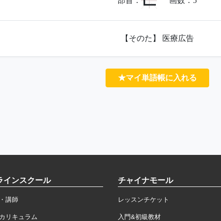
匚
部首：
画数：
5
【そのた】 医療広告
★マイ単語帳に入れる
ラインスクール
チャイナモール
・講師
レッスンチケット
カリキュラム
入門&初級教材