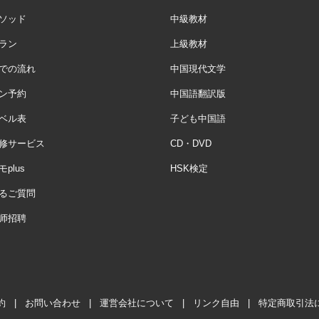
ソッド
中級教材
ラン
上級教材
での流れ
中国現代文学
ン予約
中国語翻訳版
ベル表
子ども中国語
修サービス
CD・DVD
plus
HSK検定
るご質問
师招聘
約
|
お問い合わせ
|
運営会社について
|
リンク自由
|
特定商取引法