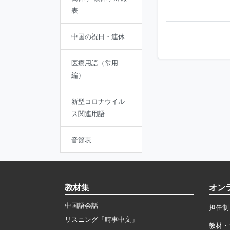
表
中国の祝日・連休
医療用語（常用
編）
新型コロナウイル
ス関連用語
音節表
教材集
オン
中国語会話
担任制
リスニング「時事中文」
教材・