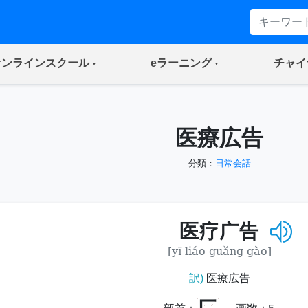
(current)
(current)
オンラインスクール
eラーニング
チャイ
医療広告
分類：
日常会話
医疗广告
[yī liáo guǎng gào]
訳)
医療広告