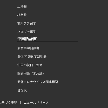
上海校
杭州校
杭州プチ留学
上海プチ留学
中国語辞書
多音字学習辞書
簡体字·繁体字対照表
中国の祝日・連休
医療用語（常用編）
新型コロナウイルス関連用語
音節表
に基づく表記
|
ニュースリリース