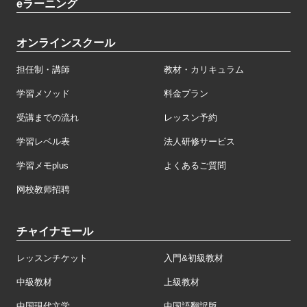
eラーニング
オンラインスクール
担任制・講師
教材・カリキュラム
学習メソッド
料金プラン
受講までの流れ
レッスン予約
学習レベル表
法人研修サービス
学習メモplus
よくあるご質問
网校教师招聘
チャイナモール
レッスンチケット
入門&初級教材
中級教材
上級教材
中国現代文学
中国語翻訳版