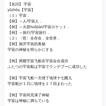
【名詞】 宇宙
yǔzhòu【宇宙】
（１）宇宙．
【例】～人/宇宙人．
【例】～火箭huǒjiàn/宇宙ロケット．
【例】～旅行/宇宙旅行．
（２）〈哲〉全存在．全世界．
【例】揭开宇宙的奥秘
宇宙の神秘を明らかにする
【例】两艘宇宙飞船在宇宙会合成功
ふたつの宇宙船は宇宙でランデブーに成功した
【例】宇宙飞船一天绕了地球十七圈儿
宇宙船が１日に地球を１７回まわった
【例】宇宙间充满了神秘
宇宙は神秘に満ちている