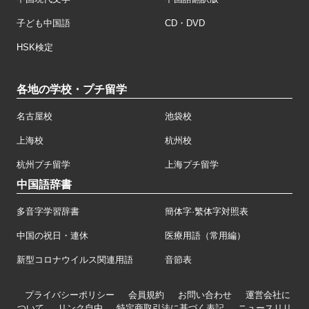
子ども中国語
CD・DVD
HSK検定
各地の学校・プチ留学
名古屋校
池袋校
上海校
杭州校
杭州プチ留学
上海プチ留学
中国語辞書
多音字学習辞書
簡体字·繁体字対照表
中国の祝日・連休
医療用語（常用編）
新型コロナウイルス関連用語
音節表
プライバシーポリシー
会員規約
お問い合わせ
運営会社に
ついて
リンク自由
特定商取引法に基づく表記
ニュースリリ