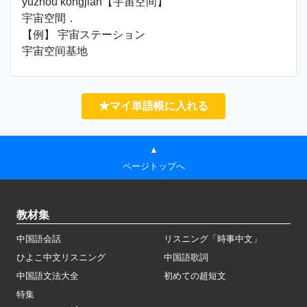
yǔzhòu kōngjiān【宇宙空间】
宇宙空間．
【例】 宇宙ステーション
宇宙空间基地
★マイ単語帳に入れる
▲
ページトップへ
教材集
中国語会話
リスニング「時事中文」
ひよこ中文リスニング
中国語歌詞
中国語文法大全
初めての超短文
特集