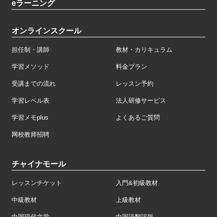
eラーニング
オンラインスクール
担任制・講師
教材・カリキュラム
学習メソッド
料金プラン
受講までの流れ
レッスン予約
学習レベル表
法人研修サービス
学習メモplus
よくあるご質問
网校教师招聘
チャイナモール
レッスンチケット
入門&初級教材
中級教材
上級教材
中国現代文学
中国語翻訳版