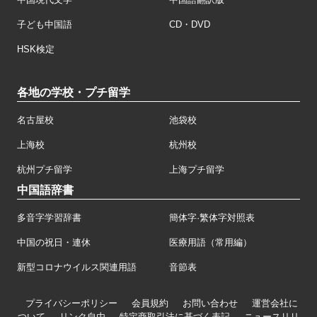
子ども中国語
CD・DVD
HSK検定
各地の学校・プチ留学
名古屋校
池袋校
上海校
杭州校
杭州プチ留学
上海プチ留学
中国語辞書
多音字学習辞書
簡体字·繁体字対照表
中国の祝日・連休
医療用語（常用編）
新型コロナウイルス関連用語
音節表
プライバシーポリシー
会員規約
お問い合わせ
運営会社に
ついて
リンク自由
特定商取引法に基づく表記
ニュースリリ