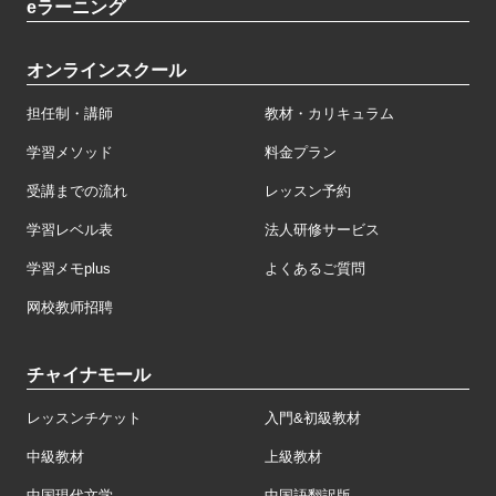
eラーニング
オンラインスクール
担任制・講師
教材・カリキュラム
学習メソッド
料金プラン
受講までの流れ
レッスン予約
学習レベル表
法人研修サービス
学習メモplus
よくあるご質問
网校教师招聘
チャイナモール
レッスンチケット
入門&初級教材
中級教材
上級教材
中国現代文学
中国語翻訳版