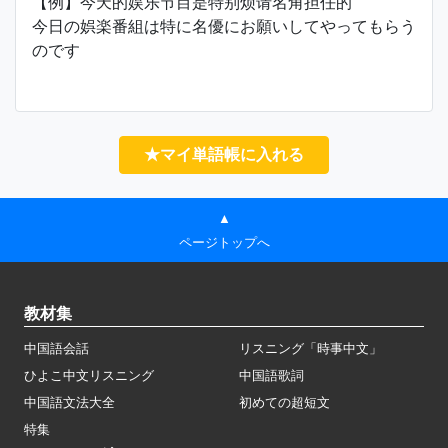
【例】今天的娱乐节目是特别烦请名角担任的
今日の娯楽番組は特に名優にお願いしてやってもらう
のです
★マイ単語帳に入れる
▲
ページトップへ
教材集
中国語会話
リスニング「時事中文」
ひよこ中文リスニング
中国語歌詞
中国語文法大全
初めての超短文
特集