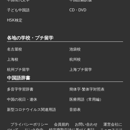
子ども中国語
CD・DVD
HSK検定
各地の学校・プチ留学
名古屋校
池袋校
上海校
杭州校
杭州プチ留学
上海プチ留学
中国語辞書
多音字学習辞書
簡体字·繁体字対照表
中国の祝日・連休
医療用語（常用編）
新型コロナウイルス関連用語
音節表
プライバシーポリシー
会員規約
お問い合わせ
運営会社に
ついて
リンク自由
特定商取引法に基づく表記
ニュースリリ