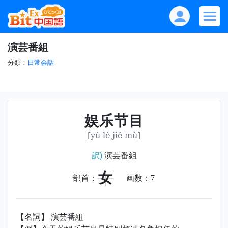
演芸番組
分類：
日常会話
娱乐节目
[yú lè jié mù]
訳)
演芸番組
女
部首：
画数：
7
【名詞】 演芸番組