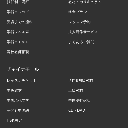
担任制・講師
教材・カリキュラム
学習メソッド
料金プラン
受講までの流れ
レッスン予約
学習レベル表
法人研修サービス
学習メモplus
よくあるご質問
网校教师招聘
チャイナモール
レッスンチケット
入門&初級教材
中級教材
上級教材
中国現代文学
中国語翻訳版
子ども中国語
CD・DVD
HSK検定