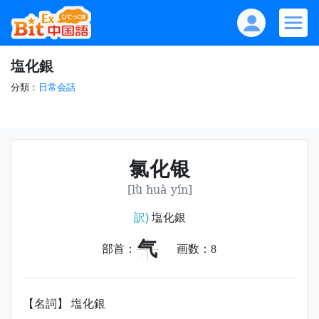
塩化銀
分類：
日常会話
氯化银
[lǜ huà yín]
訳)
塩化銀
气
部首：
画数：
8
【名詞】 塩化銀