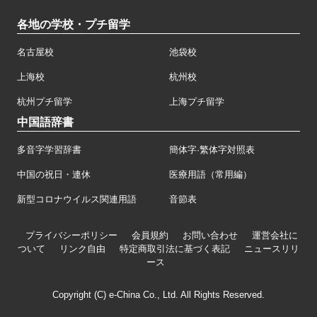
各地の学校・プチ留学
名古屋校
池袋校
上海校
杭州校
杭州プチ留学
上海プチ留学
中国語辞書
多音字学習辞書
簡体字·繁体字対照表
中国の祝日・連休
医療用語（常用編）
新型コロナウイルス関連用語
音節表
プライバシーポリシー
会員規約
お問い合わせ
運営会社に
ついて
リンク自由
特定商取引法に基づく表記
ニュースリリ
ース
Copyright (C) e-China Co., Ltd. All Rights Reserved.