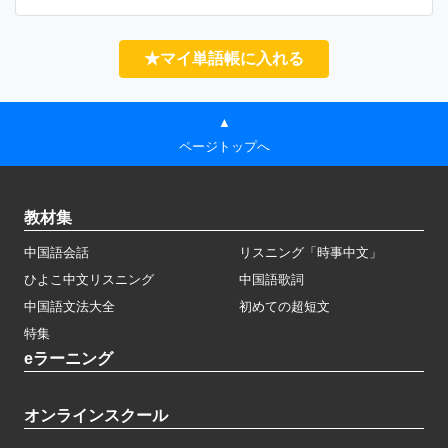
★マイ単語帳に入れる
▲
ページトップへ
教材集
中国語会話
リスニング「時事中文」
ひよこ中文リスニング
中国語歌詞
中国語文法大全
初めての超短文
特集
eラーニング
オンラインスクール