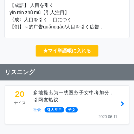
【成語】 人目を引く
yǐn rén zhù mù【引人注目】
〈成〉人目を引く．目につく．
【例】～的广告guǎnggào/人目を引く広告．
★マイ単語帳に入れる
リスニング
20
多地提出为一线医务子女中考加分，
引网友热议
ナイス
社会
引人注目
子女
2020.06.11