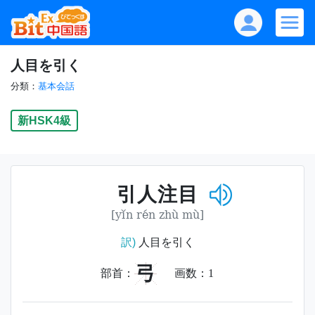
人目を引く
分類：
基本会話
新HSK4級
引人注目
[yǐn rén zhù mù]
訳)
人目を引く
弓
部首：
画数：
1