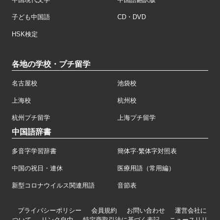
子ども中国語
CD・DVD
HSK検定
各地の学校・プチ留学
名古屋校
池袋校
上海校
杭州校
杭州プチ留学
上海プチ留学
中国語辞書
多音字学習辞書
簡体字·繁体字対照表
中国の祝日・連休
医療用語（常用編）
新型コロナウイルス関連用語
音節表
プライバシーポリシー
会員規約
お問い合わせ
運営会社に
ついて
リンク自由
特定商取引法に基づく表記
ニュースリリ