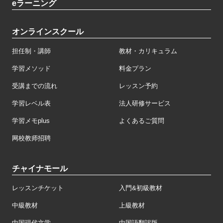
eラーニング
オンラインスクール
担任制・講師
教材・カリキュラム
学習メソッド
料金プラン
受講までの流れ
レッスン予約
学習レベル表
法人研修サービス
学習メモplus
よくあるご質問
网校教师招聘
チャイナモール
レッスンチケット
入門&初級教材
中級教材
上級教材
中国現代文学
中国語翻訳版