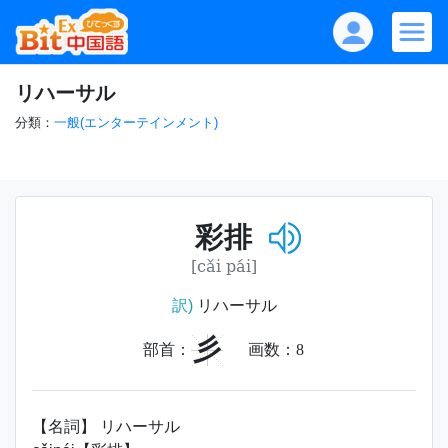
リハーサル
分類：
一般(エンターテインメント)
彩排
[cǎi pái]
訳)
リハーサル
彡
部首：
画数：
8
【名詞】 リハーサル