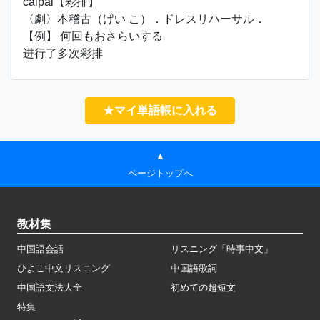
cǎipái【彩排】
〈劇〉本稽古（げい こ）．ドレスリハーサル．
【例】 何回もおさらいする
进行了多次彩排
★マイ単語帳に入れる
▲
ページトップへ
教材集
中国語会話
リスニング「時事中文」
ひよこ中文リスニング
中国語歌詞
中国語文法大全
初めての超短文
特集