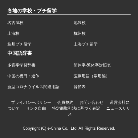
各地の学校・プチ留学
名古屋校
池袋校
上海校
杭州校
杭州プチ留学
上海プチ留学
中国語辞書
多音字学習辞書
簡体字·繁体字対照表
中国の祝日・連休
医療用語（常用編）
新型コロナウイルス関連用語
音節表
プライバシーポリシー
会員規約
お問い合わせ
運営会社に
ついて
リンク自由
特定商取引法に基づく表記
ニュースリリ
ース
Copyright (C) e-China Co., Ltd. All Rights Reserved.