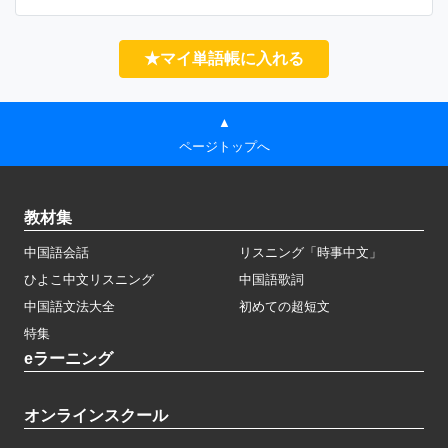
★マイ単語帳に入れる
▲
ページトップへ
教材集
中国語会話
リスニング「時事中文」
ひよこ中文リスニング
中国語歌詞
中国語文法大全
初めての超短文
特集
eラーニング
オンラインスクール