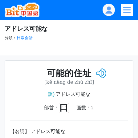
アドレス可能な
分類：
日常会話
可能的住址
[kě néng de zhù zhǐ]
訳)
アドレス可能な
口
部首：
画数：
2
【名詞】 アドレス可能な