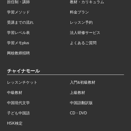
担任制・講師
教材・カリキュラム
学習メソッド
料金プラン
受講までの流れ
レッスン予約
学習レベル表
法人研修サービス
学習メモplus
よくあるご質問
网校教师招聘
チャイナモール
レッスンチケット
入門&初級教材
中級教材
上級教材
中国現代文学
中国語翻訳版
子ども中国語
CD・DVD
HSK検定