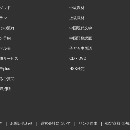
ソッド
中級教材
ラン
上級教材
での流れ
中国現代文学
ン予約
中国語翻訳版
ベル表
子ども中国語
修サービス
CD・DVD
plus
HSK検定
るご質問
师招聘
約
|
お問い合わせ
|
運営会社について
|
リンク自由
|
特定商取引法