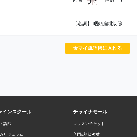
户
部首：
画数：
5
【名詞】 咽頭扁桃切除
★マイ単語帳に入れる
ラインスクール
チャイナモール
・講師
レッスンチケット
カリキュラム
入門&初級教材