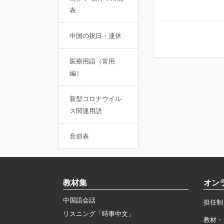
表
中国の祝日・連休
医療用語（常用
編）
新型コロナウイル
ス関連用語
音節表
教材集
オン
中国語会話
担任制
リスニング「時事中文」
教材・