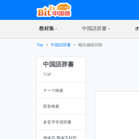
(current)
(current)
教材集
中国語辞書
Top
中国語辞書
咽頭扁桃切除
中国語辞書
TOP
テーマ検索
部首検索
多音字学習辞書
簡体字·繁体字対照