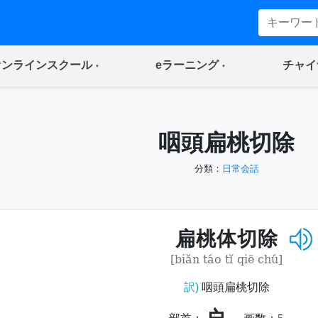
(current)
(current)
オンラインスクール
eラーニング
チャイ
咽頭扁桃切除
分類：
日常会話
扁桃体切除
[biǎn táo tǐ qiē chú]
訳)
咽頭扁桃切除