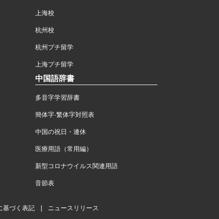
上海校
杭州校
杭州プチ留学
上海プチ留学
中国語辞書
多音字学習辞書
簡体字·繁体字対照表
中国の祝日・連休
医療用語（常用編）
新型コロナウイルス関連用語
音節表
に基づく表記
|
ニュースリリース