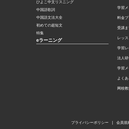
ひよこ中文リスニング
学習メ
中国語歌詞
中国語文法大全
料金プ
初めての超短文
受講ま
特集
レッス
eラーニング
学習レ
法人研
学習メモ
よくあ
网校教
プライバシーポリシー
|
会員規