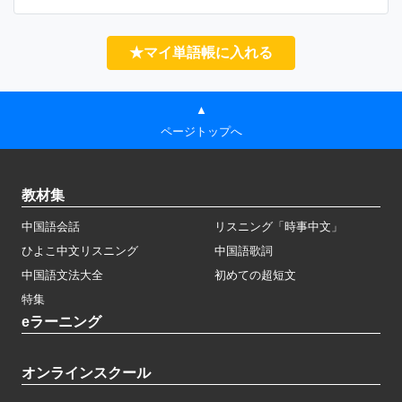
★マイ単語帳に入れる
▲
ページトップへ
教材集
中国語会話
リスニング「時事中文」
ひよこ中文リスニング
中国語歌詞
中国語文法大全
初めての超短文
特集
eラーニング
オンラインスクール