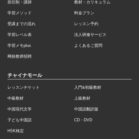
担任制・講師
教材・カリキュラム
学習メソッド
料金プラン
受講までの流れ
レッスン予約
学習レベル表
法人研修サービス
学習メモplus
よくあるご質問
网校教师招聘
チャイナモール
レッスンチケット
入門&初級教材
中級教材
上級教材
中国現代文学
中国語翻訳版
子ども中国語
CD・DVD
HSK検定