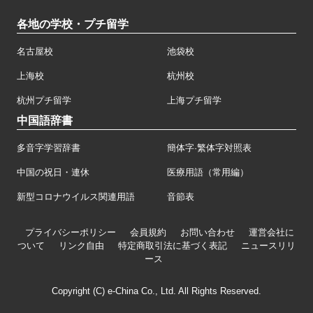
各地の学校・プチ留学
名古屋校
池袋校
上海校
杭州校
杭州プチ留学
上海プチ留学
中国語辞書
多音字学習辞書
簡体字·繁体字対照表
中国の祝日・連休
医療用語（常用編）
新型コロナウイルス関連用語
音節表
プライバシーポリシー
会員規約
お問い合わせ
運営会社に
ついて
リンク自由
特定商取引法に基づく表記
ニュースリリ
ース
Copyright (C) e-China Co., Ltd. All Rights Reserved.