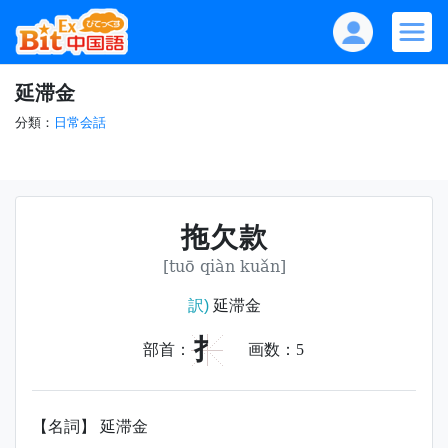
延滞金
分類：
日常会話
拖欠款
[tuō qiàn kuǎn]
訳)
延滞金
扌
部首：
画数：
5
【名詞】 延滞金