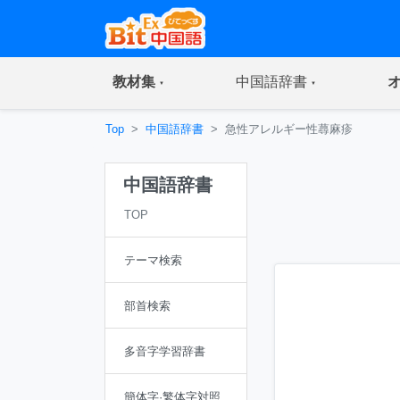
(current)
(current)
教材集
中国語辞書
Top
中国語辞書
急性アレルギー性蕁麻疹
中国語辞書
TOP
テーマ検索
部首検索
多音字学習辞書
簡体字·繁体字対照