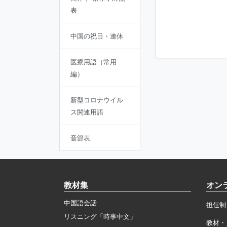
表
中国の祝日・連休
医療用語（常用
編）
新型コロナウイル
ス関連用語
音節表
教材集
オン
中国語会話
担任制
リスニング「時事中文」
教材・