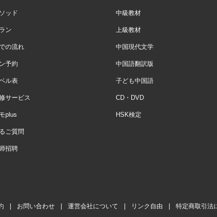
ソッド
中級教材
ラン
上級教材
での流れ
中国現代文学
ン予約
中国語翻訳版
ベル表
子ども中国語
修サービス
CD・DVD
plus
HSK検定
るご質問
师招聘
約
|
お問い合わせ
|
運営会社について
|
リンク自由
|
特定商取引法