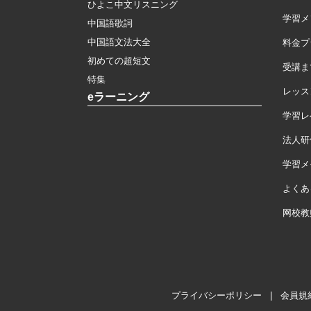
ひよこ中文リスニング
学習メ
中国語歌詞
中国語文法大全
料金プ
初めての超短文
受講ま
特集
レッス
eラーニング
学習レ
法人研
学習メモ
よくあ
网校教
プライバシーポリシー
|
会員規