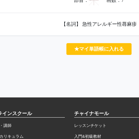
⺈
部首：
画数：
7
【名詞】 急性アレルギー性蕁麻疹
★マイ単語帳に入れる
ラインスクール
チャイナモール
・講師
レッスンチケット
カリキュラム
入門&初級教材