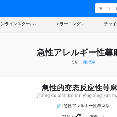
(current)
(current)
オンラインスクール
eラーニング
チャイ
急性アレルギー性蕁
分類：
中国医学
急性的变态反应性荨
[jí xìng de biàn tài fǎn yìng xìng xún m
訳)
急性アレルギー性蕁麻疹