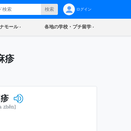
検索
ログイン
(current)
(current)
ナモール
各地の学校・プチ留学
麻疹
麻疹
a zhěn]