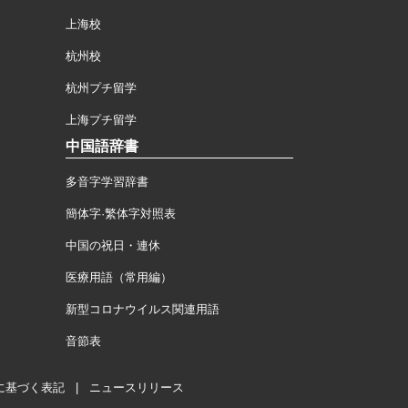
上海校
杭州校
杭州プチ留学
上海プチ留学
中国語辞書
多音字学習辞書
簡体字·繁体字対照表
中国の祝日・連休
医療用語（常用編）
新型コロナウイルス関連用語
音節表
に基づく表記
|
ニュースリリース