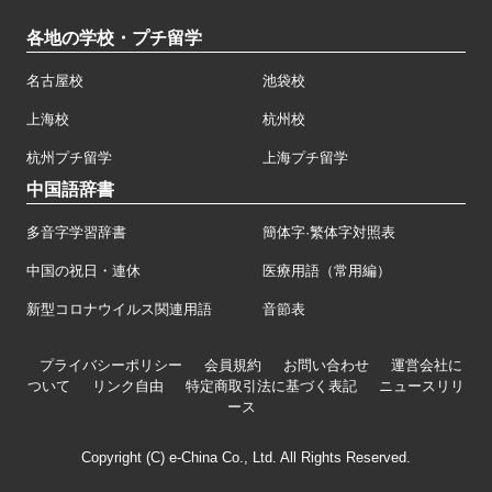
各地の学校・プチ留学
名古屋校
池袋校
上海校
杭州校
杭州プチ留学
上海プチ留学
中国語辞書
多音字学習辞書
簡体字·繁体字対照表
中国の祝日・連休
医療用語（常用編）
新型コロナウイルス関連用語
音節表
プライバシーポリシー
会員規約
お問い合わせ
運営会社に
ついて
リンク自由
特定商取引法に基づく表記
ニュースリリ
ース
Copyright (C) e-China Co., Ltd. All Rights Reserved.