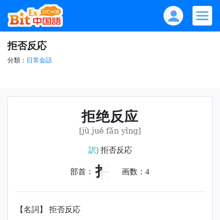
拒否反応
分類：
日常会話
拒绝反应
[jù jué fǎn yìng]
訳)
拒否反応
扌
部首：
画数：
4
【名詞】 拒否反応