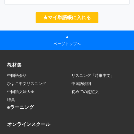
★マイ単語帳に入れる
▲
ページトップへ
教材集
中国語会話
リスニング「時事中文」
ひよこ中文リスニング
中国語歌詞
中国語文法大全
初めての超短文
特集
eラーニング
オンラインスクール