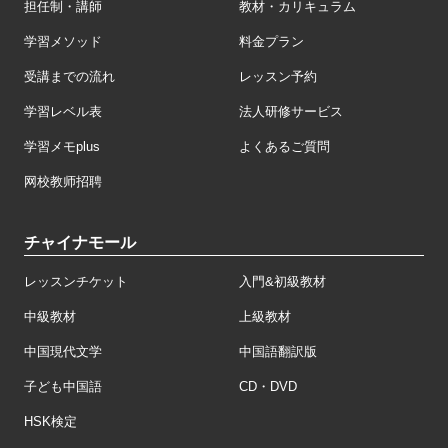
担任制・講師
教材・カリキュラム
学習メソッド
料金プラン
受講までの流れ
レッスン予約
学習レベル表
法人研修サービス
学習メモplus
よくあるご質問
网校教师招聘
チャイナモール
レッスンチケット
入門&初級教材
中級教材
上級教材
中国現代文学
中国語翻訳版
子ども中国語
CD・DVD
HSK検定