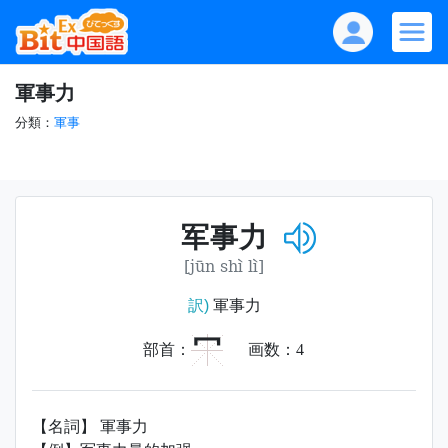
軍事力
分類：
軍事
军事力
[jūn shì lì]
訳)
軍事力
冖
部首：
画数：
4
【名詞】 軍事力