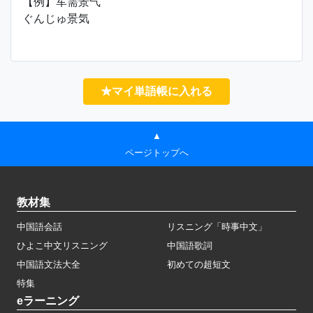
【例】军需景气
ぐんじゅ景気
★マイ単語帳に入れる
▲
ページトップへ
教材集
中国語会話
リスニング「時事中文」
ひよこ中文リスニング
中国語歌詞
中国語文法大全
初めての超短文
特集
eラーニング