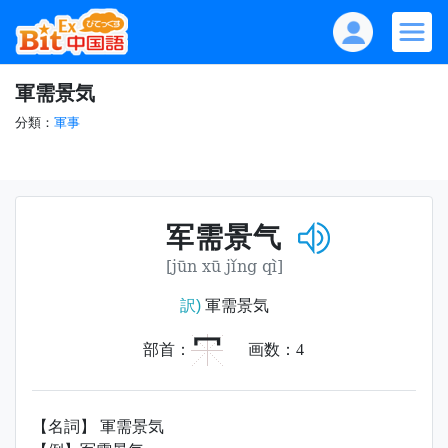
軍需景気
分類：
軍事
军需景气
[jūn xū jǐng qì]
訳)
軍需景気
冖
部首：
画数：
4
【名詞】 軍需景気