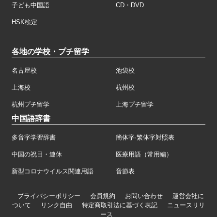
子ども中国語
CD・DVD
HSK検定
各地の学校・プチ留学
名古屋校
池袋校
上海校
杭州校
杭州プチ留学
上海プチ留学
中国語辞書
多音字学習辞書
簡体字·繁体字対照表
中国の祝日・連休
医療用語（常用編）
新型コロナウイルス関連用語
音節表
プライバシーポリシー
会員規約
お問い合わせ
運営会社に
ついて
リンク自由
特定商取引法に基づく表記
ニュースリリ
ース