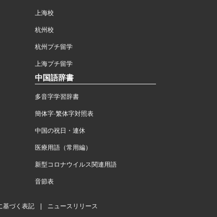
上海校
杭州校
杭州プチ留学
上海プチ留学
中国語辞書
多音字学習辞書
簡体字·繁体字対照表
中国の祝日・連休
医療用語（常用編）
新型コロナウイルス関連用語
音節表
に基づく表記
|
ニュースリリース