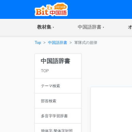
(current)
(current)
教材集
中国語辞書
Top
中国語辞書
軍隊式の規律
中国語辞書
TOP
テーマ検索
部首検索
多音字学習辞書
簡体字·繁体字対照