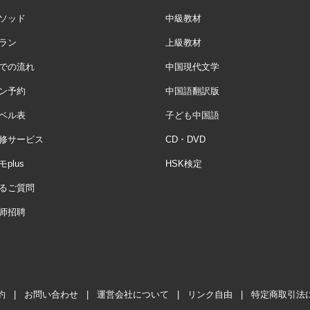
ソッド
中級教材
ラン
上級教材
での流れ
中国現代文学
ン予約
中国語翻訳版
ベル表
子ども中国語
修サービス
CD・DVD
plus
HSK検定
るご質問
师招聘
約
|
お問い合わせ
|
運営会社について
|
リンク自由
|
特定商取引法