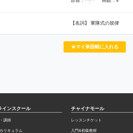
冖
部首：
画数：
4
【名詞】 軍隊式の規律
★マイ単語帳に入れる
ラインスクール
チャイナモール
・講師
レッスンチケット
カリキュラム
入門&初級教材