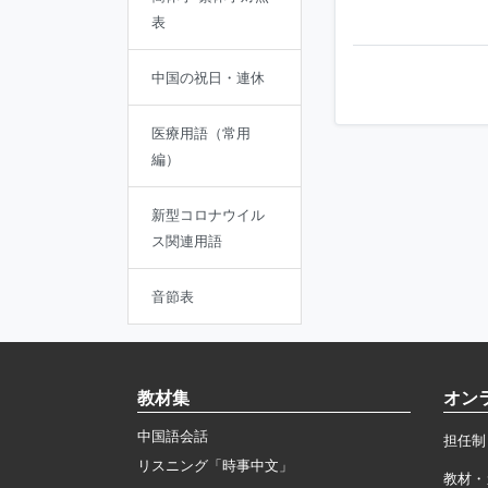
表
中国の祝日・連休
医療用語（常用
編）
新型コロナウイル
ス関連用語
音節表
教材集
オン
中国語会話
担任制
リスニング「時事中文」
教材・