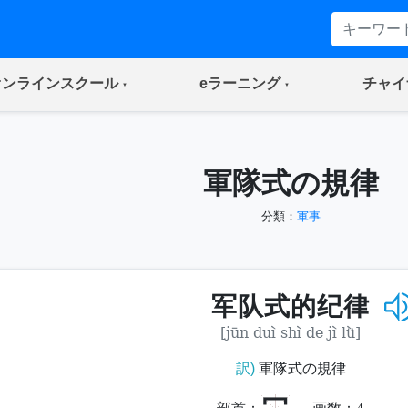
(current)
(current)
オンラインスクール
eラーニング
チャイ
軍隊式の規律
分類：
軍事
军队式的纪律
[jūn duì shì de jì lǜ]
訳)
軍隊式の規律