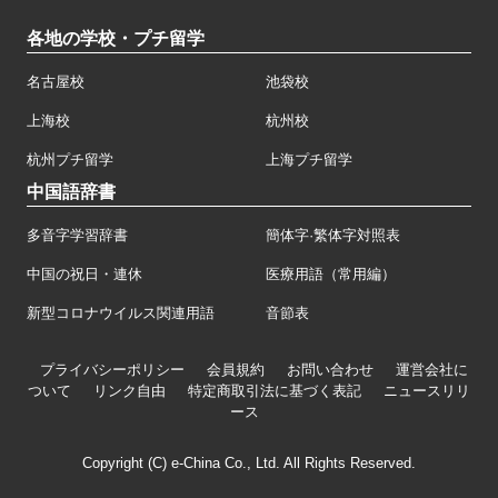
各地の学校・プチ留学
名古屋校
池袋校
上海校
杭州校
杭州プチ留学
上海プチ留学
中国語辞書
多音字学習辞書
簡体字·繁体字対照表
中国の祝日・連休
医療用語（常用編）
新型コロナウイルス関連用語
音節表
プライバシーポリシー
会員規約
お問い合わせ
運営会社に
ついて
リンク自由
特定商取引法に基づく表記
ニュースリリ
ース
Copyright (C) e-China Co., Ltd. All Rights Reserved.