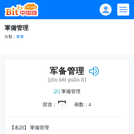
軍備管理
分類：
軍事
军备管理
[jūn bèi guǎn lǐ]
訳)
軍備管理
冖
部首：
画数：
4
【名詞】 軍備管理