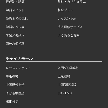
担任制・講師
教材・カリキュラム
学習メソッド
料金プラン
受講までの流れ
レッスン予約
学習レベル表
法人研修サービス
学習メモplus
よくあるご質問
网校教师招聘
チャイナモール
レッスンチケット
入門&初級教材
中級教材
上級教材
中国現代文学
中国語翻訳版
子ども中国語
CD・DVD
HSK検定