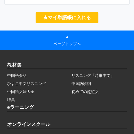
★マイ単語帳に入れる
▲
ページトップへ
教材集
中国語会話
リスニング「時事中文」
ひよこ中文リスニング
中国語歌詞
中国語文法大全
初めての超短文
特集
eラーニング
オンラインスクール