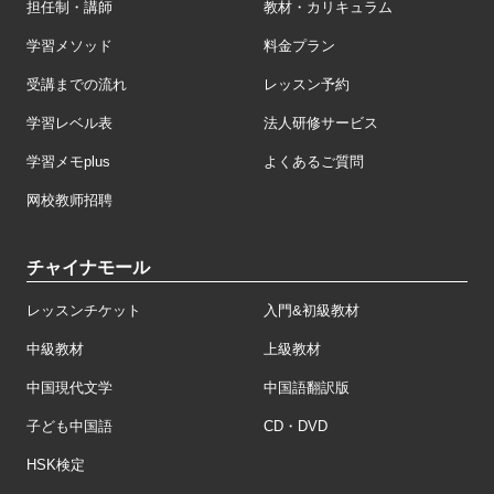
担任制・講師
教材・カリキュラム
学習メソッド
料金プラン
受講までの流れ
レッスン予約
学習レベル表
法人研修サービス
学習メモplus
よくあるご質問
网校教师招聘
チャイナモール
レッスンチケット
入門&初級教材
中級教材
上級教材
中国現代文学
中国語翻訳版
子ども中国語
CD・DVD
HSK検定