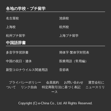
各地の学校・プチ留学
名古屋校
池袋校
上海校
杭州校
杭州プチ留学
上海プチ留学
中国語辞書
多音字学習辞書
簡体字·繁体字対照表
中国の祝日・連休
医療用語（常用編）
新型コロナウイルス関連用語
音節表
プライバシーポリシー
会員規約
お問い合わせ
運営会社に
ついて
リンク自由
特定商取引法に基づく表記
ニュースリリ
ース
Copyright (C) e-China Co., Ltd. All Rights Reserved.