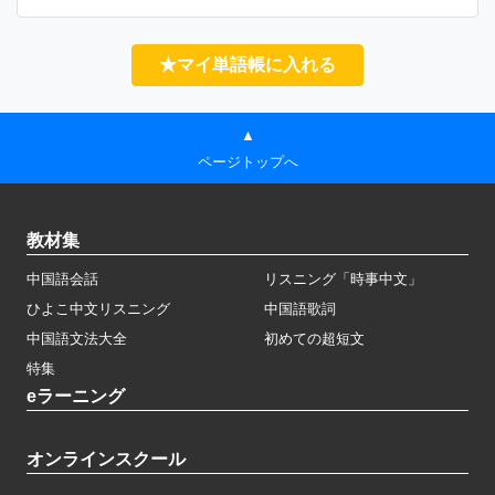
★マイ単語帳に入れる
▲
ページトップへ
教材集
中国語会話
リスニング「時事中文」
ひよこ中文リスニング
中国語歌詞
中国語文法大全
初めての超短文
特集
eラーニング
オンラインスクール