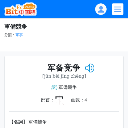
軍備競争
分類：
軍事
军备竞争
[jūn bèi jìng zhēng]
訳)
軍備競争
冖
部首：
画数：
4
【名詞】 軍備競争