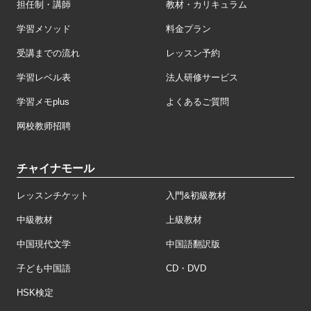
担任制・講師
教材・カリキュラム
学習メソッド
料金プラン
受講までの流れ
レッスン予約
学習レベル表
法人研修サービス
学習メモplus
よくあるご質問
网校教师招聘
チャイナモール
レッスンチケット
入門&初級教材
中級教材
上級教材
中国現代文学
中国語翻訳版
子ども中国語
CD・DVD
HSK検定