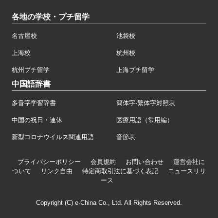
各地の学校・プチ留学
名古屋校
池袋校
上海校
杭州校
杭州プチ留学
上海プチ留学
中国語辞書
多音字学習辞書
簡体字·繁体字対照表
中国の祝日・連休
医療用語（常用編）
新型コロナウイルス関連用語
音節表
プライバシーポリシー
会員規約
お問い合わせ
運営会社に
ついて
リンク自由
特定商取引法に基づく表記
ニュースリリ
ース
Copyright (C) e-China Co., Ltd. All Rights Reserved.