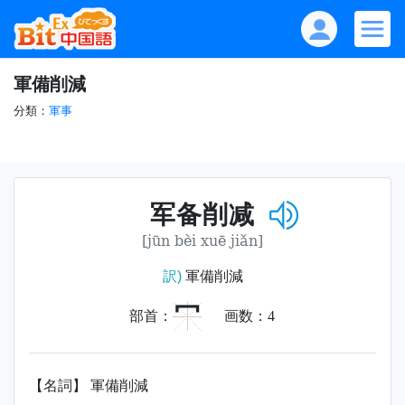
軍備削減
分類：
軍事
军备削减
[jūn bèi xuē jiǎn]
訳)
軍備削減
冖
部首：
画数：
4
【名詞】 軍備削減