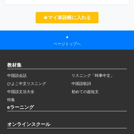
★マイ単語帳に入れる
▲
ページトップへ
教材集
中国語会話
リスニング「時事中文」
ひよこ中文リスニング
中国語歌詞
中国語文法大全
初めての超短文
特集
eラーニング
オンラインスクール