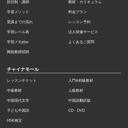
担任制・講師
教材・カリキュラム
学習メソッド
料金プラン
受講までの流れ
レッスン予約
学習レベル表
法人研修サービス
学習メモplus
よくあるご質問
网校教师招聘
チャイナモール
レッスンチケット
入門&初級教材
中級教材
上級教材
中国現代文学
中国語翻訳版
子ども中国語
CD・DVD
HSK検定