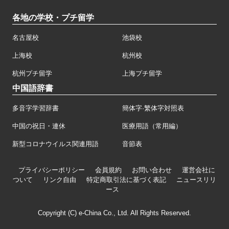
各地の学校・プチ留学
名古屋校
池袋校
上海校
杭州校
杭州プチ留学
上海プチ留学
中国語辞書
多音字学習辞書
簡体字·繁体字対照表
中国の祝日・連休
医療用語（常用編）
新型コロナウイルス関連用語
音節表
プライバシーポリシー
会員規約
お問い合わせ
運営会社に
ついて
リンク自由
特定商取引法に基づく表記
ニュースリリ
ース
Copyright (C) e-China Co., Ltd. All Rights Reserved.