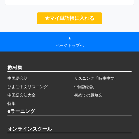
★マイ単語帳に入れる
▲
ページトップへ
教材集
中国語会話
リスニング「時事中文」
ひよこ中文リスニング
中国語歌詞
中国語文法大全
初めての超短文
特集
eラーニング
オンラインスクール