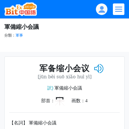
軍備縮小会議
分類：
軍事
军备缩小会议
[jūn bèi suō xiǎo huì yì]
訳)
軍備縮小会議
冖
部首：
画数：
4
【名詞】 軍備縮小会議