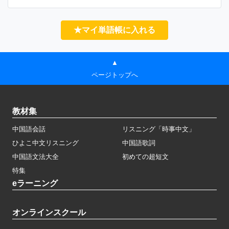
★マイ単語帳に入れる
▲
ページトップへ
教材集
中国語会話
リスニング「時事中文」
ひよこ中文リスニング
中国語歌詞
中国語文法大全
初めての超短文
特集
eラーニング
オンラインスクール