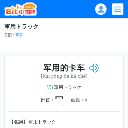
軍用トラック
分類：
軍事
军用的卡车
[jūn yòng de kǎ chē]
訳)
軍用トラック
冖
部首：
画数：
4
【名詞】 軍用トラック