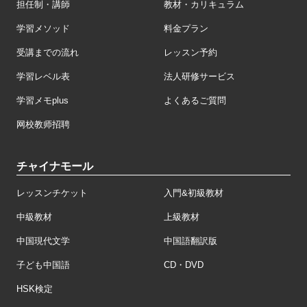
担任制・講師
教材・カリキュラム
学習メソッド
料金プラン
受講までの流れ
レッスン予約
学習レベル表
法人研修サービス
学習メモplus
よくあるご質問
网校教师招聘
チャイナモール
レッスンチケット
入門&初級教材
中級教材
上級教材
中国現代文学
中国語翻訳版
子ども中国語
CD・DVD
HSK検定