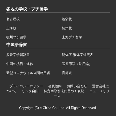
各地の学校・プチ留学
名古屋校
池袋校
上海校
杭州校
杭州プチ留学
上海プチ留学
中国語辞書
多音字学習辞書
簡体字·繁体字対照表
中国の祝日・連休
医療用語（常用編）
新型コロナウイルス関連用語
音節表
プライバシーポリシー
会員規約
お問い合わせ
運営会社に
ついて
リンク自由
特定商取引法に基づく表記
ニュースリリ
ース
Copyright (C) e-China Co., Ltd. All Rights Reserved.