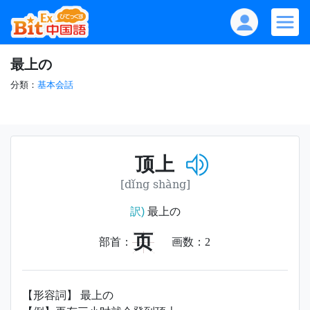
最上の
分類：
基本会話
顶上
[dǐng shàng]
訳)
最上の
页
部首：
画数：
2
【形容詞】 最上の