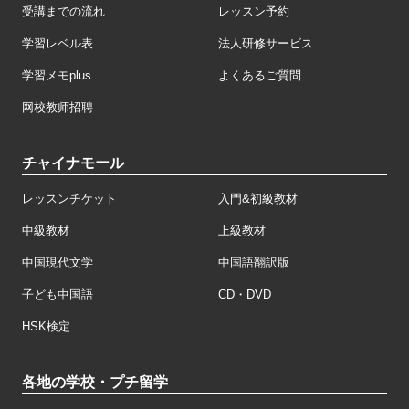
受講までの流れ
レッスン予約
学習レベル表
法人研修サービス
学習メモplus
よくあるご質問
网校教师招聘
チャイナモール
レッスンチケット
入門&初級教材
中級教材
上級教材
中国現代文学
中国語翻訳版
子ども中国語
CD・DVD
HSK検定
各地の学校・プチ留学