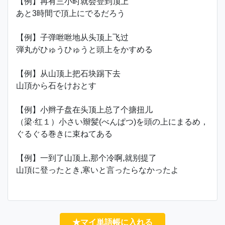
【例】再有三小时就会登到顶上
あと3時間で頂上にでるだろう
【例】子弹咝咝地从头顶上飞过
弾丸がひゅうひゅうと頭上をかすめる
【例】从山顶上把石块踢下去
山頂から石をけおとす
【例】小辫子盘在头顶上总了个搪扭儿
（梁·红１）小さい辮髪(べんぱつ)を頭の上にまるめ，
ぐるぐる巻きに束ねてある
【例】一到了山顶上,那个冷啊,就别提了
山頂に登ったとき,寒いと言ったらなかったよ
★マイ単語帳に入れる