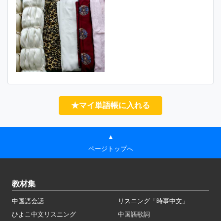
★マイ単語帳に入れる
▲
ページトップへ
教材集
中国語会話
リスニング「時事中文」
ひよこ中文リスニング
中国語歌詞