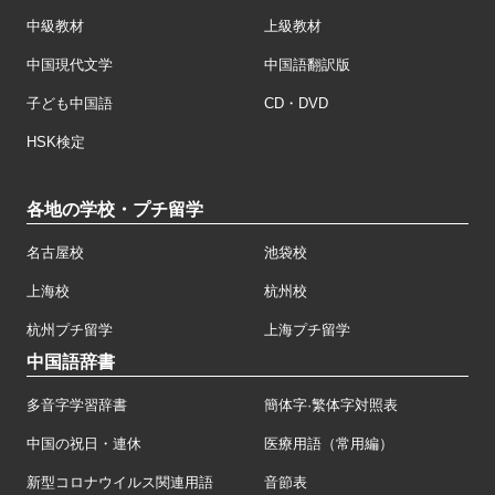
中級教材
上級教材
中国現代文学
中国語翻訳版
子ども中国語
CD・DVD
HSK検定
各地の学校・プチ留学
名古屋校
池袋校
上海校
杭州校
杭州プチ留学
上海プチ留学
中国語辞書
多音字学習辞書
簡体字·繁体字対照表
中国の祝日・連休
医療用語（常用編）
新型コロナウイルス関連用語
音節表