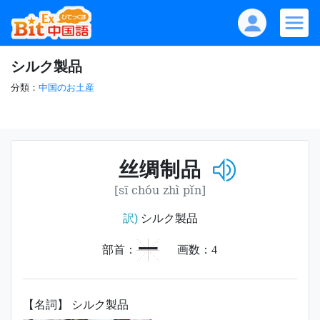
シルク製品
分類：
中国のお土産
丝绸制品
[sī chóu zhì pǐn]
訳)
シルク製品
一
部首：
画数：
4
【名詞】 シルク製品