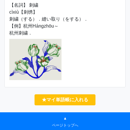
【名詞】 刺繍
cìxiù【刺绣】
刺繍（する）．縫い取り（をする）．
【例】杭州Hángzhōu～
杭州刺繍．
★マイ単語帳に入れる
▲
ページトップへ