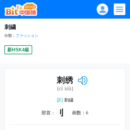
刺繍
分類：
ファッション
新HSK4級
刺绣
[cì xiù]
訳)
刺繍
刂
部首：
画数：
6