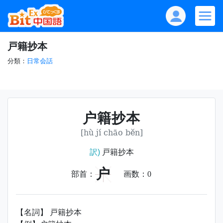
戸籍抄本
分類：
日常会話
户籍抄本
[hù jí chāo běn]
訳)
戸籍抄本
户
部首：
画数：
0
【名詞】 戸籍抄本