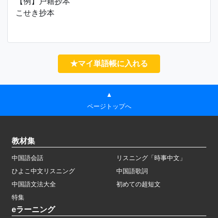
【例】户籍抄本
こせき抄本
★マイ単語帳に入れる
▲
ページトップへ
教材集
中国語会話
リスニング「時事中文」
ひよこ中文リスニング
中国語歌詞
中国語文法大全
初めての超短文
特集
eラーニング