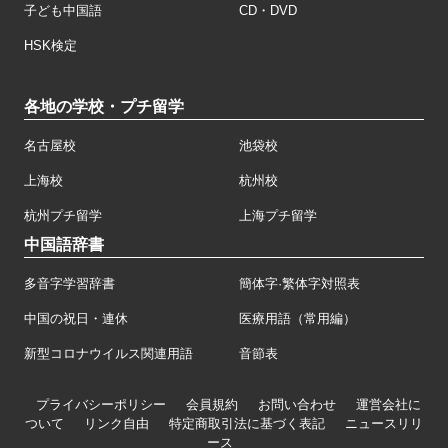
子ども中国語
CD・DVD
HSK検定
各地の学校・プチ留学
名古屋校
池袋校
上海校
杭州校
杭州プチ留学
上海プチ留学
中国語辞書
多音字学習辞書
簡体字·繁体字対照表
中国の祝日・連休
医療用語（常用編）
新型コロナウイルス関連用語
音節表
プライバシーポリシー
会員規約
お問い合わせ
運営会社に
ついて
リンク自由
特定商取引法に基づく表記
ニュースリリ
ース