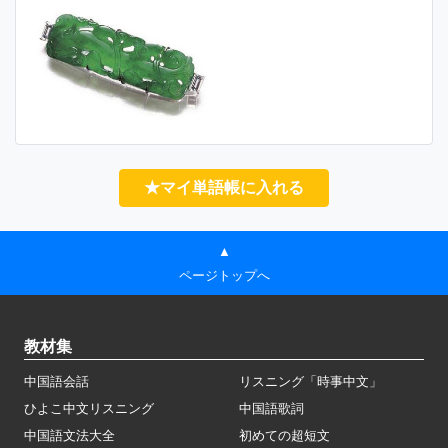
★マイ単語帳に入れる
▲
ページトップへ
教材集
中国語会話
リスニング「時事中文」
ひよこ中文リスニング
中国語歌詞
中国語文法大全
初めての超短文