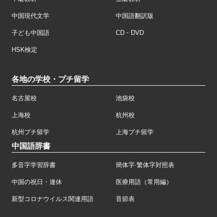
中国現代文学
中国語翻訳版
子ども中国語
CD・DVD
HSK検定
各地の学校・プチ留学
名古屋校
池袋校
上海校
杭州校
杭州プチ留学
上海プチ留学
中国語辞書
多音字学習辞書
簡体字·繁体字対照表
中国の祝日・連休
医療用語（常用編）
新型コロナウイルス関連用語
音節表