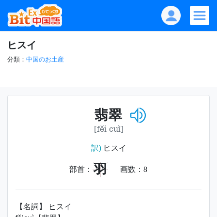
ヒスイ
分類：
中国のお土産
翡翠
[fěi cuì]
訳)
ヒスイ
羽
部首：
画数：
8
【名詞】 ヒスイ