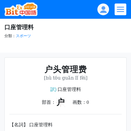
口座管理料
分類：
スポーツ
户头管理费
[hù tóu guǎn lǐ fèi]
訳)
口座管理料
户
部首：
画数：
0
【名詞】 口座管理料