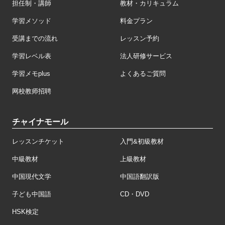
担任制・講師
教材・カリキュラム
学習メソッド
料金プラン
受講までの流れ
レッスン予約
学習レベル表
法人研修サービス
学習メモplus
よくあるご質問
网校教师招聘
チャイナモール
レッスンチケット
入門&初級教材
中級教材
上級教材
中国現代文学
中国語翻訳版
子ども中国語
CD・DVD
HSK検定