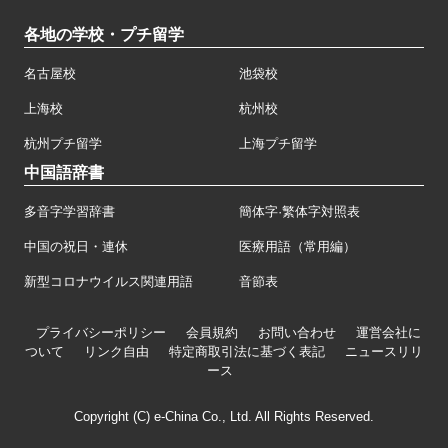
各地の学校・プチ留学
名古屋校
池袋校
上海校
杭州校
杭州プチ留学
上海プチ留学
中国語辞書
多音字学習辞書
簡体字·繁体字対照表
中国の祝日・連休
医療用語（常用編）
新型コロナウイルス関連用語
音節表
プライバシーポリシー
会員規約
お問い合わせ
運営会社に
ついて
リンク自由
特定商取引法に基づく表記
ニュースリリ
ース
Copyright (C) e-China Co., Ltd. All Rights Reserved.