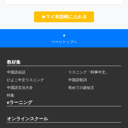
★マイ単語帳に入れる
▲
ページトップへ
教材集
中国語会話
リスニング「時事中文」
ひよこ中文リスニング
中国語歌詞
中国語文法大全
初めての超短文
特集
eラーニング
オンラインスクール