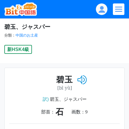
碧玉、ジャスパー
分類：
中国のお土産
新HSK4級
碧玉
[bì yù]
訳)
碧玉、ジャスパー
石
部首：
画数：
9