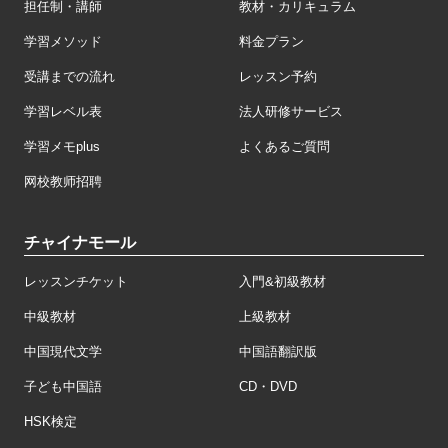
担任制・講師
教材・カリキュラム
学習メソッド
料金プラン
受講までの流れ
レッスン予約
学習レベル表
法人研修サービス
学習メモplus
よくあるご質問
网校教师招聘
チャイナモール
レッスンチケット
入門&初級教材
中級教材
上級教材
中国現代文学
中国語翻訳版
子ども中国語
CD・DVD
HSK検定