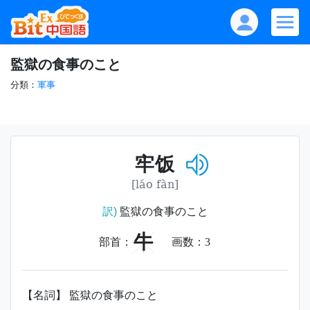
監獄の食事のこと
分類：
軍事
牢饭
[láo fàn]
訳)
監獄の食事のこと
牛
部首：
画数：
3
【名詞】 監獄の食事のこと