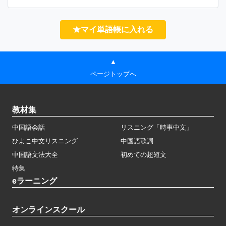
★マイ単語帳に入れる
▲
ページトップへ
教材集
中国語会話
リスニング「時事中文」
ひよこ中文リスニング
中国語歌詞
中国語文法大全
初めての超短文
特集
eラーニング
オンラインスクール