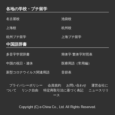
各地の学校・プチ留学
名古屋校
池袋校
上海校
杭州校
杭州プチ留学
上海プチ留学
中国語辞書
多音字学習辞書
簡体字·繁体字対照表
中国の祝日・連休
医療用語（常用編）
新型コロナウイルス関連用語
音節表
プライバシーポリシー
会員規約
お問い合わせ
運営会社に
ついて
リンク自由
特定商取引法に基づく表記
ニュースリリ
ース
Copyright (C) e-China Co., Ltd. All Rights Reserved.