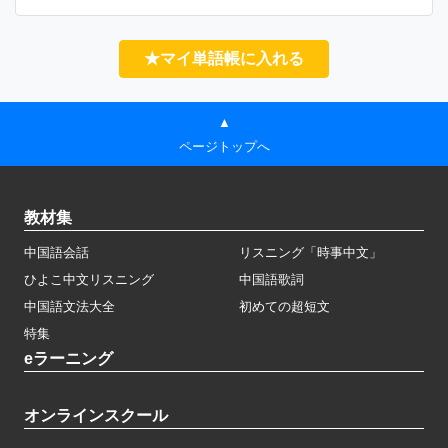
★マイ単語帳に入れる
▲
ページトップへ
教材集
中国語会話
リスニング「時事中文」
ひよこ中文リスニング
中国語歌詞
中国語文法大全
初めての超短文
特集
eラーニング
オンラインスクール