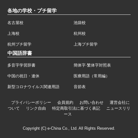
各地の学校・プチ留学
名古屋校
池袋校
上海校
杭州校
杭州プチ留学
上海プチ留学
中国語辞書
多音字学習辞書
簡体字·繁体字対照表
中国の祝日・連休
医療用語（常用編）
新型コロナウイルス関連用語
音節表
プライバシーポリシー
会員規約
お問い合わせ
運営会社に
ついて
リンク自由
特定商取引法に基づく表記
ニュースリリ
ース
Copyright (C) e-China Co., Ltd. All Rights Reserved.