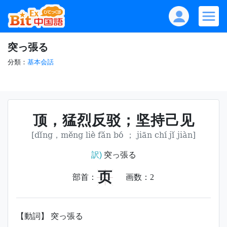
突っ張る
分類：
基本会話
顶，猛烈反驳；坚持己见
[dǐng，měng liè fǎn bó ； jiān chí jǐ jiàn]
訳)
突っ張る
页
部首：
画数：
2
【動詞】 突っ張る