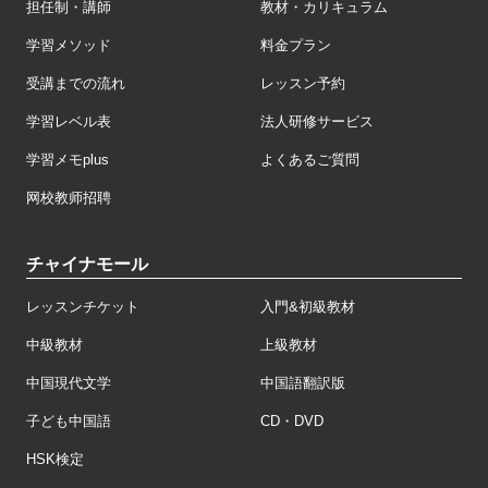
担任制・講師
教材・カリキュラム
学習メソッド
料金プラン
受講までの流れ
レッスン予約
学習レベル表
法人研修サービス
学習メモplus
よくあるご質問
网校教师招聘
チャイナモール
レッスンチケット
入門&初級教材
中級教材
上級教材
中国現代文学
中国語翻訳版
子ども中国語
CD・DVD
HSK検定