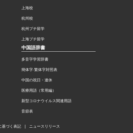
上海校
杭州校
杭州プチ留学
上海プチ留学
中国語辞書
多音字学習辞書
簡体字·繁体字対照表
中国の祝日・連休
医療用語（常用編）
新型コロナウイルス関連用語
音節表
に基づく表記
|
ニュースリリース