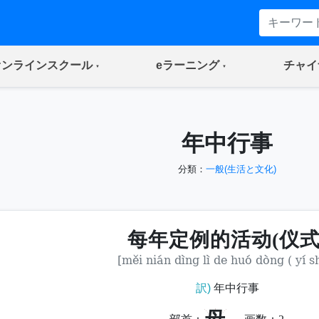
(current)
(current)
オンラインスクール
eラーニング
チャイ
年中行事
分類：
一般(生活と文化)
每年定例的活动(仪式
[měi nián dìng lì de huó dòng ( yí sh
訳)
年中行事