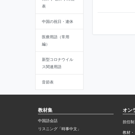
表
中国の祝日・連休
医療用語（常用
編）
新型コロナウイル
ス関連用語
音節表
教材集
オン
中国語会話
担任制
リスニング「時事中文」
教材・