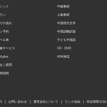
ソッド
中級教材
ラン
上級教材
での流れ
中国現代文学
ン予約
中国語翻訳版
ベル表
子ども中国語
修サービス
CD・DVD
plus
HSK検定
るご質問
师招聘
約
|
お問い合わせ
|
運営会社について
|
リンク自由
|
特定商取引法