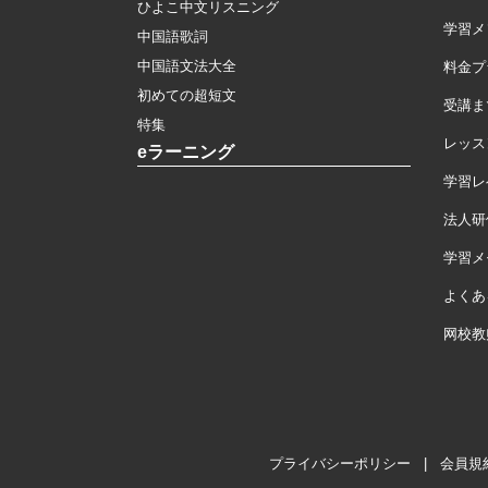
ひよこ中文リスニング
学習メ
中国語歌詞
中国語文法大全
料金プ
初めての超短文
受講ま
特集
レッス
eラーニング
学習レ
法人研
学習メモ
よくあ
网校教
プライバシーポリシー
|
会員規