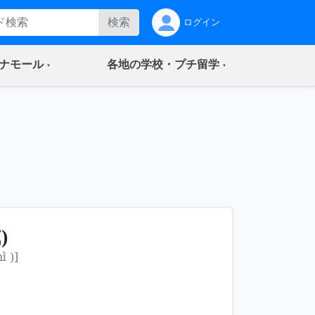
検索
ログイン
(current)
(current)
ナモール
各地の学校・プチ留学
)
ì )]