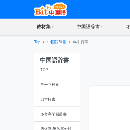
(current)
(current)
教材集
中国語辞書
Top
中国語辞書
年中行事
中国語辞書
TOP
テーマ検索
部首検索
多音字学習辞書
簡体字·繁体字対照