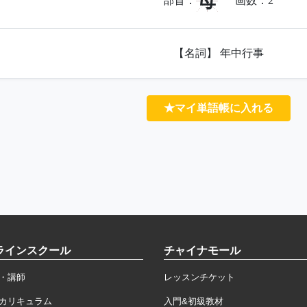
母
部首：
画数：
2
【名詞】 年中行事
★マイ単語帳に入れる
ラインスクール
チャイナモール
・講師
レッスンチケット
カリキュラム
入門&初級教材