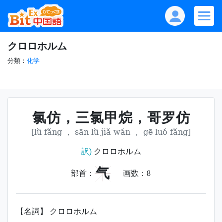
クロロホルム
分類：
化学
氯仿，三氯甲烷，哥罗仿
[lǜ fǎng ， sān lǜ jiǎ wán ， gē luó fǎng]
訳)
クロロホルム
气
部首：
画数：
8
【名詞】 クロロホルム