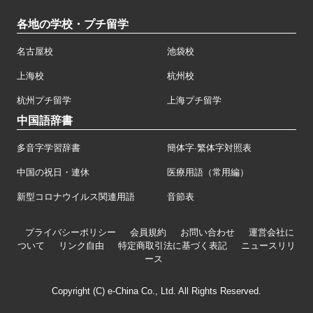
各地の学校・プチ留学
名古屋校
池袋校
上海校
杭州校
杭州プチ留学
上海プチ留学
中国語辞書
多音字学習辞書
簡体字·繁体字対照表
中国の祝日・連休
医療用語（常用編）
新型コロナウイルス関連用語
音節表
プライバシーポリシー
会員規約
お問い合わせ
運営会社に
ついて
リンク自由
特定商取引法に基づく表記
ニュースリリ
ース
Copyright (C) e-China Co., Ltd. All Rights Reserved.