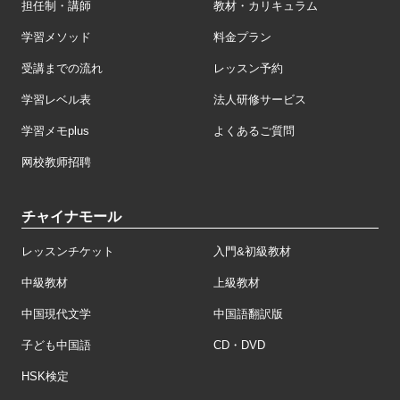
担任制・講師
教材・カリキュラム
学習メソッド
料金プラン
受講までの流れ
レッスン予約
学習レベル表
法人研修サービス
学習メモplus
よくあるご質問
网校教师招聘
チャイナモール
レッスンチケット
入門&初級教材
中級教材
上級教材
中国現代文学
中国語翻訳版
子ども中国語
CD・DVD
HSK検定